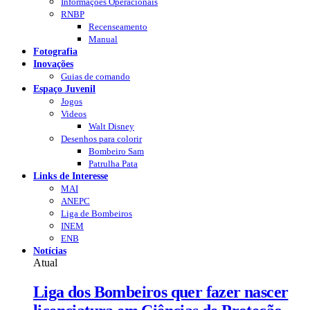
Informações Operacionais
RNBP
Recenseamento
Manual
Fotografia
Inovações
Guias de comando
Espaço Juvenil
Jogos
Videos
Walt Disney
Desenhos para colorir
Bombeiro Sam
Patrulha Pata
Links de Interesse
MAI
ANEPC
Liga de Bombeiros
INEM
ENB
Notícias
Atual
Liga dos Bombeiros quer fazer nascer