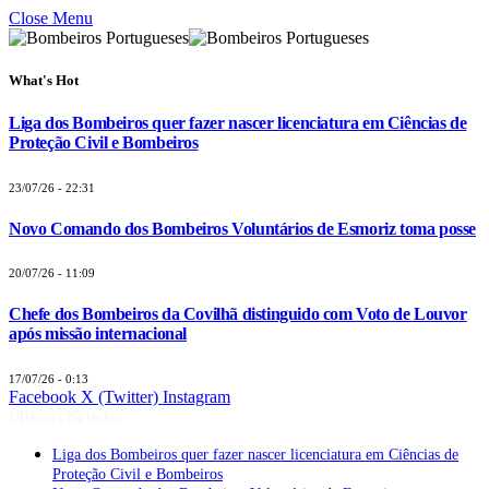
Close Menu
What's Hot
Liga dos Bombeiros quer fazer nascer licenciatura em Ciências de
Proteção Civil e Bombeiros
23/07/26 - 22:31
Novo Comando dos Bombeiros Voluntários de Esmoriz toma posse
20/07/26 - 11:09
Chefe dos Bombeiros da Covilhã distinguido com Voto de Louvor
após missão internacional
17/07/26 - 0:13
Facebook
X (Twitter)
Instagram
Últimas Notícias
Liga dos Bombeiros quer fazer nascer licenciatura em Ciências de
Proteção Civil e Bombeiros