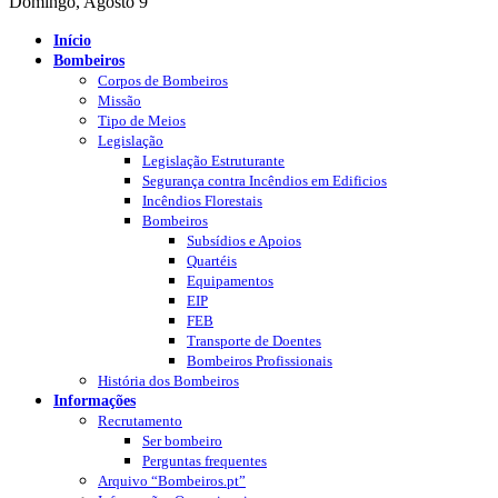
Domingo, Agosto 9
Início
Bombeiros
Corpos de Bombeiros
Missão
Tipo de Meios
Legislação
Legislação Estruturante
Segurança contra Incêndios em Edificios
Incêndios Florestais
Bombeiros
Subsídios e Apoios
Quartéis
Equipamentos
EIP
FEB
Transporte de Doentes
Bombeiros Profissionais
História dos Bombeiros
Informações
Recrutamento
Ser bombeiro
Perguntas frequentes
Arquivo “Bombeiros.pt”