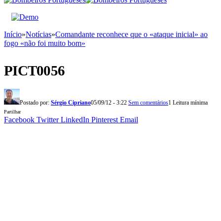
Início
»
Notícias
»
Comandante reconhece que o «ataque inicial» ao
fogo «não foi muito bom»
PICT0056
Postado por:
Sérgio Cipriano
05/09/12 - 3:22
Sem comentários
1 Leitura mínima
Partilhar
Facebook
Twitter
LinkedIn
Pinterest
Email