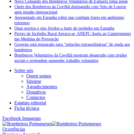
Novo Comando dos Bombeiros Voluntários de Esmoriz toma posse
Chefe dos Bombeiros da Covilhã distinguido com Voto de Louvor
após missão internacional
Apresentado em Espanha robot que combate fogos em ambientes
extremos
Onze mortos e oito feridos a fugir de incêndio em Espanha
Perigo de Incêndio Rural Agrava-se: ANEPC Apela ao Cumprimento
das Medidas de Prevenção
Governo está preparado para “soluções extraordinárias” de ajuda aos
bombeiros
Bombeiros Voluntários da Covilhã mostram desagrado com órgãos
sociais e pretendem suspender trabalho voluntário
Sobre nós
Quem somos
Sinopse
Agradecimentos
Donativos
Contactos
Estatuto editorial
Ficha técnica
Facebook
Instagram
Ocorrências