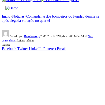
Início
»
Notícias
»
Comandante dos bombeiros do Fundão demite-se
após alegada violação no quartel
Postado por:
Bombeiros.pt
28/11/25 - 14:52
Updated:
28/11/25 - 14:57
Sem
comentários
1 Leitura mínima
Partilhar
Facebook
Twitter
LinkedIn
Pinterest
Email