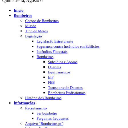
Quinta-feira, Agosto 6
Início
Bombeiros
Corpos de Bombeiros
Missão
Tipo de Meios
Legislação
Legislação Estruturante
Segurança contra Incêndios em Edificios
Incêndios Florestais
Bombeiros
Subsídios e Apoios
Quartéis
Equipamentos
EIP
FEB
Transporte de Doentes
Bombeiros Profissionais
História dos Bombeiros
Informações
Recrutamento
Ser bombeiro
Perguntas frequentes
Arquivo “Bombeiros.pt”