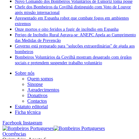
Novo Comando dos Bombeiros Voluntários de Esmoriz toma posse
Chefe dos Bombeiros da Covilhã distinguido com Voto de Louvor
após missão internacional
Apresentado em Espanha robot que combate fogos em ambientes
extremos
Onze mortos e oito feridos a fugir de incêndio em Espanha
Perigo de Incêndio Rural Agrava-se: ANEPC Apela ao Cumprimento
das Medidas de Prevenção
Governo está preparado para “soluções extraordinárias” de ajuda aos
bombeiros
Bombeiros Voluntários da Covilhã mostram desagrado com órgãos
sociais e pretendem suspender trabalho voluntário
Sobre nós
Quem somos
Sinopse
Agradecimentos
Donativos
Contactos
Estatuto editorial
Ficha técnica
Facebook
Instagram
Ocorrências