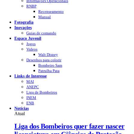
Informações Operacionais
RNBP
Recenseamento
Manual
Fotografia
Inovações
Guias de comando
Espaço Juvenil
Jogos
Videos
Walt Disney
Desenhos para colorir
Bombeiro Sam
Patrulha Pata
Links de Interesse
MAI
ANEPC
Liga de Bombeiros
INEM
ENB
Notícias
Atual
Liga dos Bombeiros quer fazer nascer