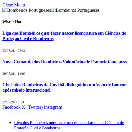
Close Menu
What's Hot
Liga dos Bombeiros quer fazer nascer licenciatura em Ciências de
Proteção Civil e Bombeiros
23/07/26 - 22:31
Novo Comando dos Bombeiros Voluntários de Esmoriz toma posse
20/07/26 - 11:09
Chefe dos Bombeiros da Covilhã distinguido com Voto de Louvor
após missão internacional
17/07/26 - 0:13
Facebook
X (Twitter)
Instagram
Últimas Notícias
Liga dos Bombeiros quer fazer nascer licenciatura em Ciências de
Proteção Civil e Bombeiros