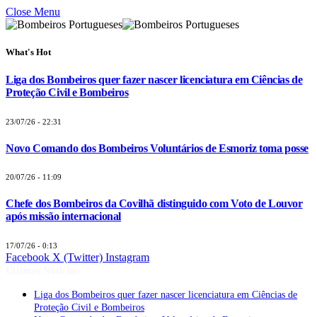
Close Menu
What's Hot
Liga dos Bombeiros quer fazer nascer licenciatura em Ciências de
Proteção Civil e Bombeiros
23/07/26 - 22:31
Novo Comando dos Bombeiros Voluntários de Esmoriz toma posse
20/07/26 - 11:09
Chefe dos Bombeiros da Covilhã distinguido com Voto de Louvor
após missão internacional
17/07/26 - 0:13
Facebook
X (Twitter)
Instagram
Últimas Notícias
Liga dos Bombeiros quer fazer nascer licenciatura em Ciências de
Proteção Civil e Bombeiros