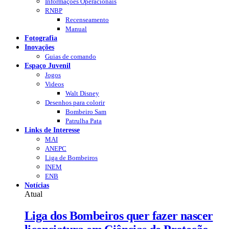
Informações Operacionais
RNBP
Recenseamento
Manual
Fotografia
Inovações
Guias de comando
Espaço Juvenil
Jogos
Videos
Walt Disney
Desenhos para colorir
Bombeiro Sam
Patrulha Pata
Links de Interesse
MAI
ANEPC
Liga de Bombeiros
INEM
ENB
Notícias
Atual
Liga dos Bombeiros quer fazer nascer