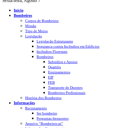
Sexta-feira, Agosto 7
Início
Bombeiros
Corpos de Bombeiros
Missão
Tipo de Meios
Legislação
Legislação Estruturante
Segurança contra Incêndios em Edificios
Incêndios Florestais
Bombeiros
Subsídios e Apoios
Quartéis
Equipamentos
EIP
FEB
Transporte de Doentes
Bombeiros Profissionais
História dos Bombeiros
Informações
Recrutamento
Ser bombeiro
Perguntas frequentes
Arquivo “Bombeiros.pt”