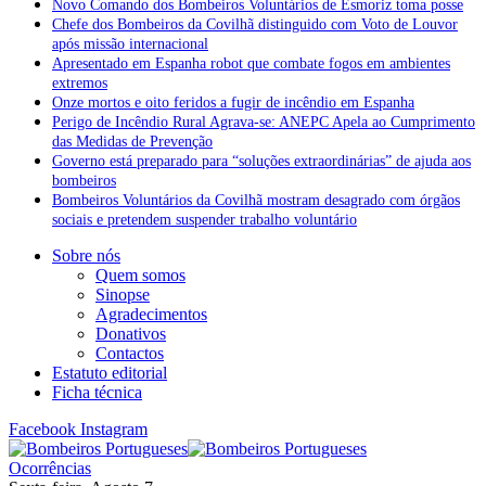
Novo Comando dos Bombeiros Voluntários de Esmoriz toma posse
Chefe dos Bombeiros da Covilhã distinguido com Voto de Louvor
após missão internacional
Apresentado em Espanha robot que combate fogos em ambientes
extremos
Onze mortos e oito feridos a fugir de incêndio em Espanha
Perigo de Incêndio Rural Agrava-se: ANEPC Apela ao Cumprimento
das Medidas de Prevenção
Governo está preparado para “soluções extraordinárias” de ajuda aos
bombeiros
Bombeiros Voluntários da Covilhã mostram desagrado com órgãos
sociais e pretendem suspender trabalho voluntário
Sobre nós
Quem somos
Sinopse
Agradecimentos
Donativos
Contactos
Estatuto editorial
Ficha técnica
Facebook
Instagram
Ocorrências