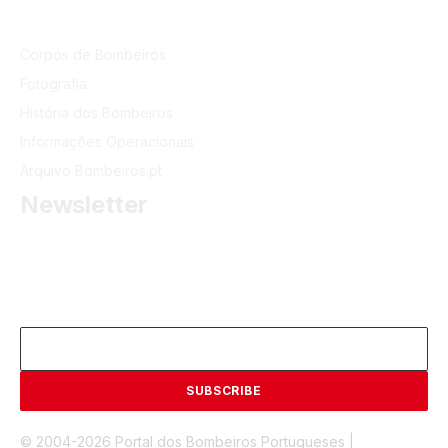
Corpos de Bombeiros
Fotografia
História dos Bombeiros
Informações Operacionais
Arquivo Bombeiros.pt
Newsletter
Receba as últimas informações do portal dos Bombeiros
Portugueses.
Email
© 2004-2026 Portal dos Bombeiros Portugueses |