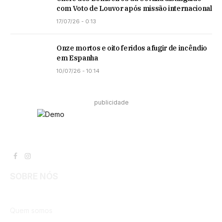
com Voto de Louvor após missão internacional
17/07/26 - 0:13
Onze mortos e oito feridos a fugir de incêndio
em Espanha
10/07/26 - 10:14
publicidade
Facebook
Instagram
SOBRE NÓS
Quem somos