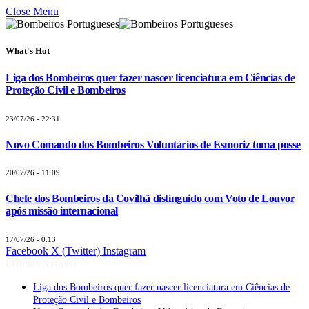
Close Menu
What's Hot
Liga dos Bombeiros quer fazer nascer licenciatura em Ciências de
Proteção Civil e Bombeiros
23/07/26 - 22:31
Novo Comando dos Bombeiros Voluntários de Esmoriz toma posse
20/07/26 - 11:09
Chefe dos Bombeiros da Covilhã distinguido com Voto de Louvor
após missão internacional
17/07/26 - 0:13
Facebook
X (Twitter)
Instagram
Últimas Notícias
Liga dos Bombeiros quer fazer nascer licenciatura em Ciências de
Proteção Civil e Bombeiros