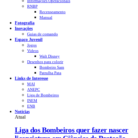
Informações Operacionais
RNBP
Recenseamento
Manual
Fotografia
Inovações
Guias de comando
Espaço Juvenil
Jogos
Videos
Walt Disney
Desenhos para colorir
Bombeiro Sam
Patrulha Pata
Links de Interesse
MAI
ANEPC
Liga de Bombeiros
INEM
ENB
Notícias
Atual
Liga dos Bombeiros quer fazer nascer