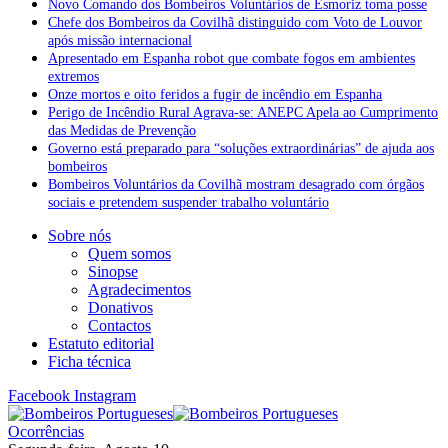
Novo Comando dos Bombeiros Voluntários de Esmoriz toma posse
Chefe dos Bombeiros da Covilhã distinguido com Voto de Louvor
após missão internacional
Apresentado em Espanha robot que combate fogos em ambientes
extremos
Onze mortos e oito feridos a fugir de incêndio em Espanha
Perigo de Incêndio Rural Agrava-se: ANEPC Apela ao Cumprimento
das Medidas de Prevenção
Governo está preparado para “soluções extraordinárias” de ajuda aos
bombeiros
Bombeiros Voluntários da Covilhã mostram desagrado com órgãos
sociais e pretendem suspender trabalho voluntário
Sobre nós
Quem somos
Sinopse
Agradecimentos
Donativos
Contactos
Estatuto editorial
Ficha técnica
Facebook
Instagram
Ocorrências