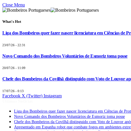
Close Menu
What's Hot
Liga dos Bombeiros quer fazer nascer licenciatura em Ciências de Pr
23/07/26 - 22:31
Novo Comando dos Bombeiros Voluntários de Esmoriz toma posse
20/07/26 - 11:09
Chefe dos Bombeiros da Covilhã distinguido com Voto de Louvor apó
17/07/26 - 0:13
Facebook
X (Twitter)
Instagram
Últimas Notícias
Liga dos Bombeiros quer fazer nascer licenciatura em Ciências de Pro
Novo Comando dos Bombeiros Voluntários de Esmoriz toma posse
Chefe dos Bombeiros da Covilhã distinguido com Voto de Louvor após
Apresentado em Espanha robot que combate fogos em ambientes extr