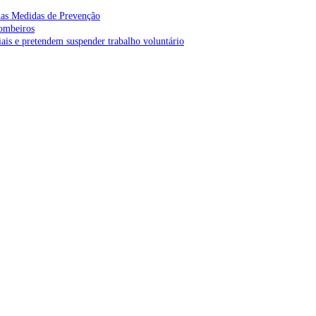
as Medidas de Prevenção
bombeiros
is e pretendem suspender trabalho voluntário