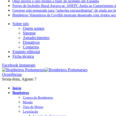
Onze mortos e oito feridos a fugir de incêndio em Espanha
Perigo de Incêndio Rural Agrava-se: ANEPC Apela ao Cumprimento d
Governo está preparado para “soluções extraordinárias” de ajuda aos 
Bombeiros Voluntários da Covilhã mostram desagrado com órgãos socia
Sobre nós
Quem somos
Sinopse
Agradecimentos
Donativos
Contactos
Estatuto editorial
Ficha técnica
Facebook
Instagram
Ocorrências
Sexta-feira, Agosto 7
Início
Bombeiros
Corpos de Bombeiros
Missão
Tipo de Meios
Legislação