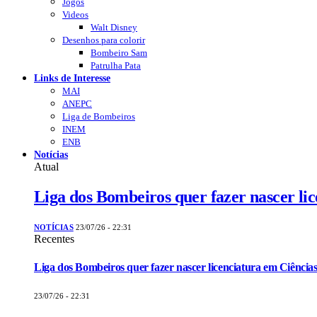
Jogos
Videos
Walt Disney
Desenhos para colorir
Bombeiro Sam
Patrulha Pata
Links de Interesse
MAI
ANEPC
Liga de Bombeiros
INEM
ENB
Notícias
Atual
Liga dos Bombeiros quer fazer nascer li
NOTÍCIAS
23/07/26 - 22:31
Recentes
Liga dos Bombeiros quer fazer nascer licenciatura em Ciências
23/07/26 - 22:31