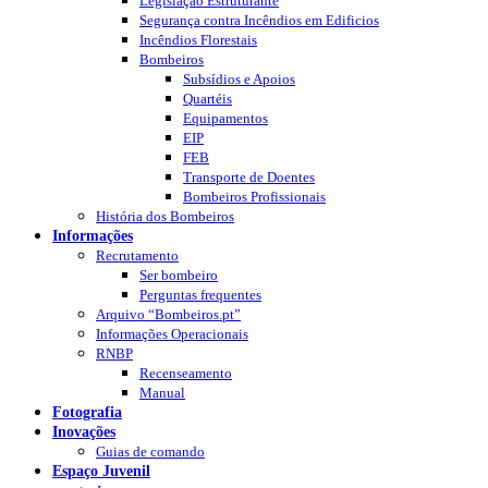
Legislação Estruturante
Segurança contra Incêndios em Edificios
Incêndios Florestais
Bombeiros
Subsídios e Apoios
Quartéis
Equipamentos
EIP
FEB
Transporte de Doentes
Bombeiros Profissionais
História dos Bombeiros
Informações
Recrutamento
Ser bombeiro
Perguntas frequentes
Arquivo “Bombeiros.pt”
Informações Operacionais
RNBP
Recenseamento
Manual
Fotografia
Inovações
Guias de comando
Espaço Juvenil