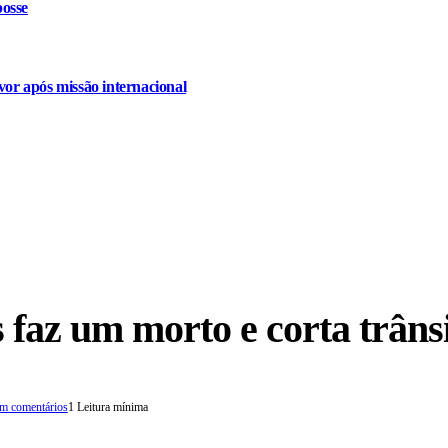
osse
or após missão internacional
s faz um morto e corta trân
m comentários
1 Leitura mínima