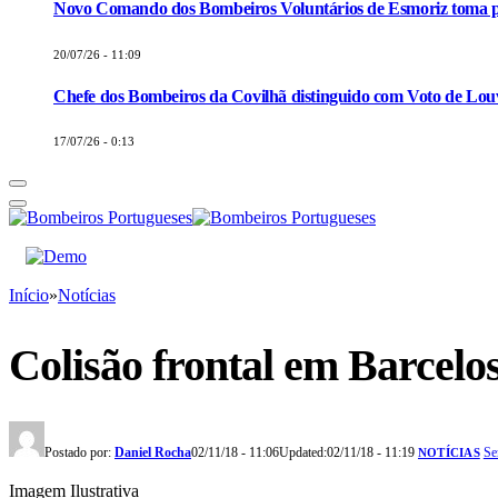
Novo Comando dos Bombeiros Voluntários de Esmoriz toma p
20/07/26 - 11:09
Chefe dos Bombeiros da Covilhã distinguido com Voto de Louv
17/07/26 - 0:13
Início
»
Notícias
Colisão frontal em Barcelo
Postado por:
Daniel Rocha
02/11/18 - 11:06
Updated:
02/11/18 - 11:19
Se
NOTÍCIAS
Imagem Ilustrativa