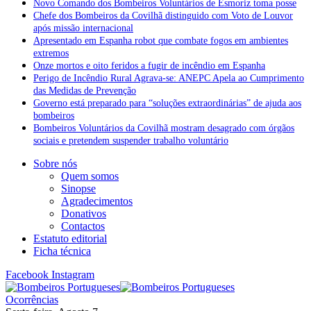
Novo Comando dos Bombeiros Voluntários de Esmoriz toma posse
Chefe dos Bombeiros da Covilhã distinguido com Voto de Louvor
após missão internacional
Apresentado em Espanha robot que combate fogos em ambientes
extremos
Onze mortos e oito feridos a fugir de incêndio em Espanha
Perigo de Incêndio Rural Agrava-se: ANEPC Apela ao Cumprimento
das Medidas de Prevenção
Governo está preparado para “soluções extraordinárias” de ajuda aos
bombeiros
Bombeiros Voluntários da Covilhã mostram desagrado com órgãos
sociais e pretendem suspender trabalho voluntário
Sobre nós
Quem somos
Sinopse
Agradecimentos
Donativos
Contactos
Estatuto editorial
Ficha técnica
Facebook
Instagram
Ocorrências