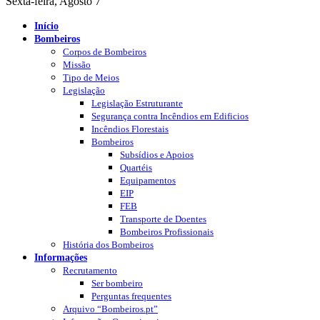
Sexta-feira, Agosto 7
Início
Bombeiros
Corpos de Bombeiros
Missão
Tipo de Meios
Legislação
Legislação Estruturante
Segurança contra Incêndios em Edificios
Incêndios Florestais
Bombeiros
Subsídios e Apoios
Quartéis
Equipamentos
EIP
FEB
Transporte de Doentes
Bombeiros Profissionais
História dos Bombeiros
Informações
Recrutamento
Ser bombeiro
Perguntas frequentes
Arquivo “Bombeiros.pt”