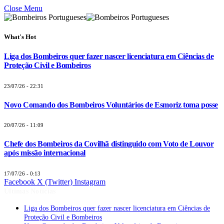
Close Menu
What's Hot
Liga dos Bombeiros quer fazer nascer licenciatura em Ciências de
Proteção Civil e Bombeiros
23/07/26 - 22:31
Novo Comando dos Bombeiros Voluntários de Esmoriz toma posse
20/07/26 - 11:09
Chefe dos Bombeiros da Covilhã distinguido com Voto de Louvor
após missão internacional
17/07/26 - 0:13
Facebook
X (Twitter)
Instagram
Últimas Notícias
Liga dos Bombeiros quer fazer nascer licenciatura em Ciências de
Proteção Civil e Bombeiros