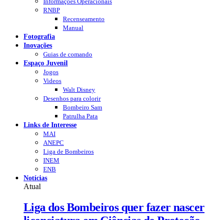
Informações Operacionais
RNBP
Recenseamento
Manual
Fotografia
Inovações
Guias de comando
Espaço Juvenil
Jogos
Videos
Walt Disney
Desenhos para colorir
Bombeiro Sam
Patrulha Pata
Links de Interesse
MAI
ANEPC
Liga de Bombeiros
INEM
ENB
Notícias
Atual
Liga dos Bombeiros quer fazer nascer