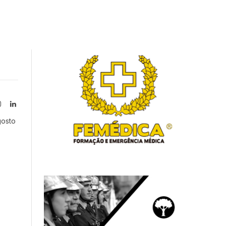
Instagram
LinkedIn
tter)
gosto