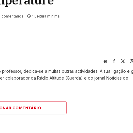
mperature
 comentários
1 Leitura mínima
Website
Facebook
X
(Twi
professor, dedica-se a muitas outras actividades. A sua ligação e 
r colaborador da Rádio Altitude (Guarda) e do jornal Notícias de
IONAR COMENTÁRIO