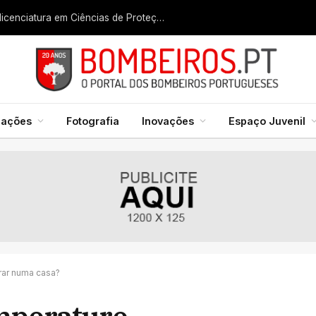
Liga dos Bombeiros quer fazer nascer licenciatura em Ciências de Proteção Civil e Bombeiros
mações
Fotografia
Inovações
Espaço Juvenil
rar numa casa?