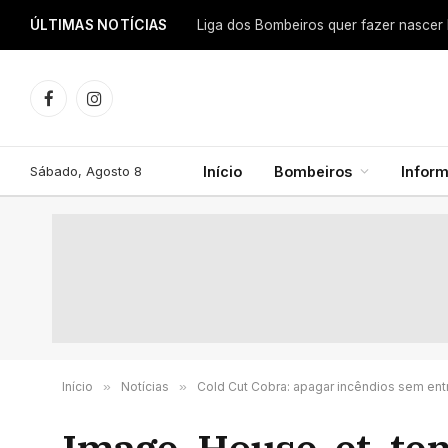
ÚLTIMAS NOTÍCIAS
Facebook
Instagram
Sábado, Agosto 8
Início
Bombeiros
Infor
Início
»
Notícias
»
Cold Cut Cobra: apagar incêndios sem ent