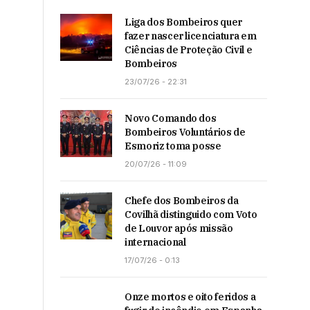
Liga dos Bombeiros quer
fazer nascer licenciatura em
Ciências de Proteção Civil e
Bombeiros
23/07/26 - 22:31
Novo Comando dos
Bombeiros Voluntários de
Esmoriz toma posse
20/07/26 - 11:09
Chefe dos Bombeiros da
Covilhã distinguido com Voto
de Louvor após missão
internacional
17/07/26 - 0:13
Onze mortos e oito feridos a