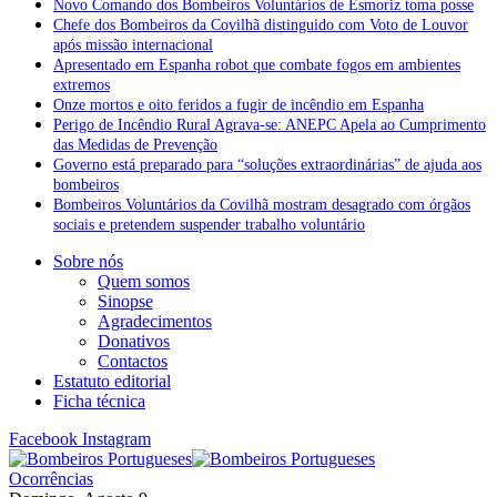
Novo Comando dos Bombeiros Voluntários de Esmoriz toma posse
Chefe dos Bombeiros da Covilhã distinguido com Voto de Louvor
após missão internacional
Apresentado em Espanha robot que combate fogos em ambientes
extremos
Onze mortos e oito feridos a fugir de incêndio em Espanha
Perigo de Incêndio Rural Agrava-se: ANEPC Apela ao Cumprimento
das Medidas de Prevenção
Governo está preparado para “soluções extraordinárias” de ajuda aos
bombeiros
Bombeiros Voluntários da Covilhã mostram desagrado com órgãos
sociais e pretendem suspender trabalho voluntário
Sobre nós
Quem somos
Sinopse
Agradecimentos
Donativos
Contactos
Estatuto editorial
Ficha técnica
Facebook
Instagram
Ocorrências