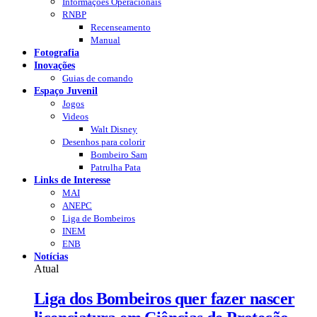
Informações Operacionais
RNBP
Recenseamento
Manual
Fotografia
Inovações
Guias de comando
Espaço Juvenil
Jogos
Videos
Walt Disney
Desenhos para colorir
Bombeiro Sam
Patrulha Pata
Links de Interesse
MAI
ANEPC
Liga de Bombeiros
INEM
ENB
Notícias
Atual
Liga dos Bombeiros quer fazer nascer