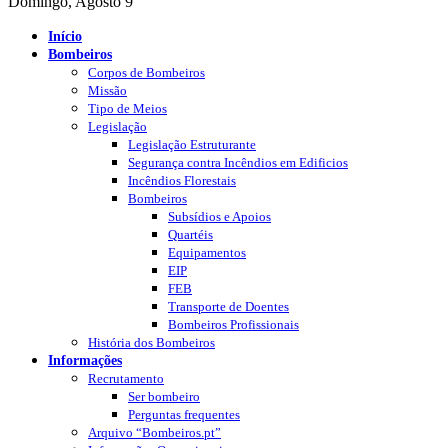
Domingo, Agosto 9
Início
Bombeiros
Corpos de Bombeiros
Missão
Tipo de Meios
Legislação
Legislação Estruturante
Segurança contra Incêndios em Edificios
Incêndios Florestais
Bombeiros
Subsídios e Apoios
Quartéis
Equipamentos
EIP
FEB
Transporte de Doentes
Bombeiros Profissionais
História dos Bombeiros
Informações
Recrutamento
Ser bombeiro
Perguntas frequentes
Arquivo “Bombeiros.pt”