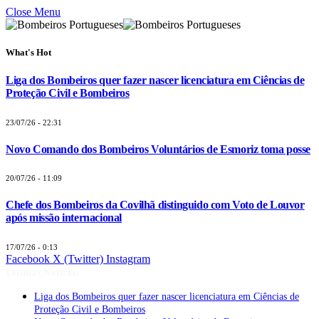
Close Menu
What's Hot
Liga dos Bombeiros quer fazer nascer licenciatura em Ciências de
Proteção Civil e Bombeiros
23/07/26 - 22:31
Novo Comando dos Bombeiros Voluntários de Esmoriz toma posse
20/07/26 - 11:09
Chefe dos Bombeiros da Covilhã distinguido com Voto de Louvor
após missão internacional
17/07/26 - 0:13
Facebook
X (Twitter)
Instagram
Últimas Notícias
Liga dos Bombeiros quer fazer nascer licenciatura em Ciências de
Proteção Civil e Bombeiros