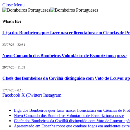
Close Menu
What's Hot
Liga dos Bombeiros quer fazer nascer licenciatura em Ciências de Pr
23/07/26 - 22:31
Novo Comando dos Bombeiros Voluntários de Esmoriz toma posse
20/07/26 - 11:09
Chefe dos Bombeiros da Covilhã distinguido com Voto de Louvor apó
17/07/26 - 0:13
Facebook
X (Twitter)
Instagram
Últimas Notícias
Liga dos Bombeiros quer fazer nascer licenciatura em Ciências de Pro
Novo Comando dos Bombeiros Voluntários de Esmoriz toma posse
Chefe dos Bombeiros da Covilhã distinguido com Voto de Louvor após
Apresentado em Espanha robot que combate fogos em ambientes extr