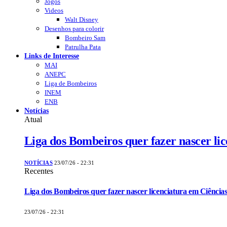
Jogos
Videos
Walt Disney
Desenhos para colorir
Bombeiro Sam
Patrulha Pata
Links de Interesse
MAI
ANEPC
Liga de Bombeiros
INEM
ENB
Notícias
Atual
Liga dos Bombeiros quer fazer nascer li
NOTÍCIAS
23/07/26 - 22:31
Recentes
Liga dos Bombeiros quer fazer nascer licenciatura em Ciências
23/07/26 - 22:31