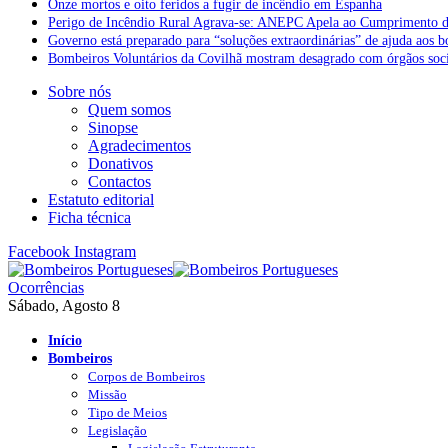
Onze mortos e oito feridos a fugir de incêndio em Espanha
Perigo de Incêndio Rural Agrava-se: ANEPC Apela ao Cumprimento d
Governo está preparado para “soluções extraordinárias” de ajuda aos 
Bombeiros Voluntários da Covilhã mostram desagrado com órgãos socia
Sobre nós
Quem somos
Sinopse
Agradecimentos
Donativos
Contactos
Estatuto editorial
Ficha técnica
Facebook
Instagram
Ocorrências
Sábado, Agosto 8
Início
Bombeiros
Corpos de Bombeiros
Missão
Tipo de Meios
Legislação