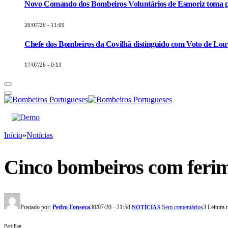
Novo Comando dos Bombeiros Voluntários de Esmoriz toma p
20/07/26 - 11:09
Chefe dos Bombeiros da Covilhã distinguido com Voto de Louv
17/07/26 - 0:13
Início
»
Notícias
Cinco bombeiros com ferim
Postado por:
Pedro Fonseca
30/07/20 - 21:58
Sem comentários
3 Leitura
NOTÍCIAS
Partilhar