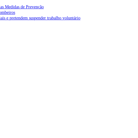
as Medidas de Prevenção
bombeiros
is e pretendem suspender trabalho voluntário