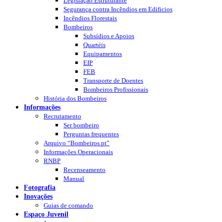
Legislação Estruturante
Segurança contra Incêndios em Edificios
Incêndios Florestais
Bombeiros
Subsídios e Apoios
Quartéis
Equipamentos
EIP
FEB
Transporte de Doentes
Bombeiros Profissionais
História dos Bombeiros
Informações
Recrutamento
Ser bombeiro
Perguntas frequentes
Arquivo “Bombeiros.pt”
Informações Operacionais
RNBP
Recenseamento
Manual
Fotografia
Inovações
Guias de comando
Espaço Juvenil