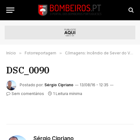
Início
»
Fotorreportagem
»
C/imagens: Incêndio de Sever do Vouga – Nó de Talhadas
DSC_0090
Postado por:
Sérgio Cipriano
13/08/16 - 12:35
Sem comentários
1 Leitura mínima
Sérgio Cipriano