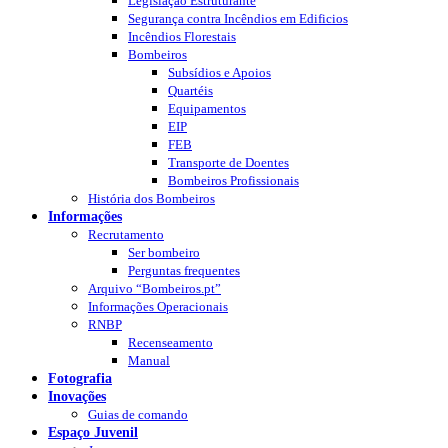
Legislação Estruturante
Segurança contra Incêndios em Edificios
Incêndios Florestais
Bombeiros
Subsídios e Apoios
Quartéis
Equipamentos
EIP
FEB
Transporte de Doentes
Bombeiros Profissionais
História dos Bombeiros
Informações
Recrutamento
Ser bombeiro
Perguntas frequentes
Arquivo “Bombeiros.pt”
Informações Operacionais
RNBP
Recenseamento
Manual
Fotografia
Inovações
Guias de comando
Espaço Juvenil