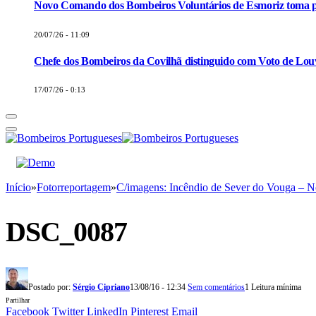
Novo Comando dos Bombeiros Voluntários de Esmoriz toma p
20/07/26 - 11:09
Chefe dos Bombeiros da Covilhã distinguido com Voto de Louv
17/07/26 - 0:13
Início
»
Fotorreportagem
»
C/imagens: Incêndio de Sever do Vouga – N
DSC_0087
Postado por:
Sérgio Cipriano
13/08/16 - 12:34
Sem comentários
1 Leitura mínima
Partilhar
Facebook
Twitter
LinkedIn
Pinterest
Email