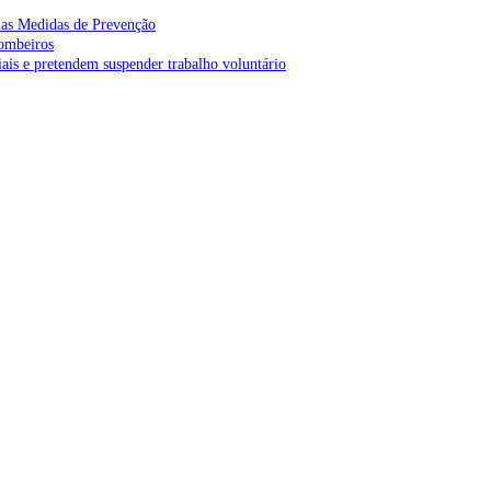
as Medidas de Prevenção
bombeiros
is e pretendem suspender trabalho voluntário