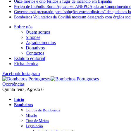
Onze mortos e oito feridos a fugir de incêndio em Espanha
Perigo de Incêndio Rural Agrava-se: ANEPC Apela ao Cumprimento d
Governo está preparado para “soluções extraordinárias” de ajuda aos 
Bombeiros Voluntários da Covilhã mostram desagrado com órgãos socia
Sobre nós
Quem somos
Sinopse
Agradecimentos
Donativos
Contactos
Estatuto editorial
Ficha técnica
Facebook
Instagram
Ocorrências
Quinta-feira, Agosto 6
Início
Bombeiros
Corpos de Bombeiros
Missão
Tipo de Meios
Legislação