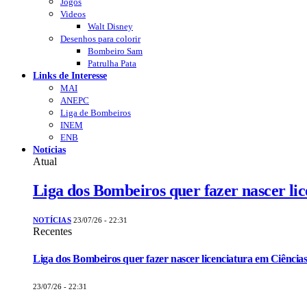
Jogos
Videos
Walt Disney
Desenhos para colorir
Bombeiro Sam
Patrulha Pata
Links de Interesse
MAI
ANEPC
Liga de Bombeiros
INEM
ENB
Notícias
Atual
Liga dos Bombeiros quer fazer nascer li
NOTÍCIAS
23/07/26 - 22:31
Recentes
Liga dos Bombeiros quer fazer nascer licenciatura em Ciências
23/07/26 - 22:31