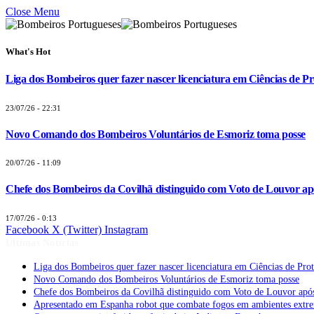
Close Menu
What's Hot
Liga dos Bombeiros quer fazer nascer licenciatura em Ciências de Pr
23/07/26 - 22:31
Novo Comando dos Bombeiros Voluntários de Esmoriz toma posse
20/07/26 - 11:09
Chefe dos Bombeiros da Covilhã distinguido com Voto de Louvor apó
17/07/26 - 0:13
Facebook
X (Twitter)
Instagram
Últimas Notícias
Liga dos Bombeiros quer fazer nascer licenciatura em Ciências de Pro
Novo Comando dos Bombeiros Voluntários de Esmoriz toma posse
Chefe dos Bombeiros da Covilhã distinguido com Voto de Louvor após
Apresentado em Espanha robot que combate fogos em ambientes extr