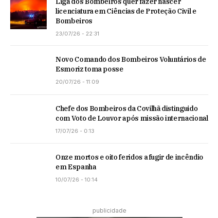
Liga dos Bombeiros quer fazer nascer
licenciatura em Ciências de Proteção Civil e
Bombeiros
23/07/26 - 22:31
Novo Comando dos Bombeiros Voluntários de
Esmoriz toma posse
20/07/26 - 11:09
Chefe dos Bombeiros da Covilhã distinguido
com Voto de Louvor após missão internacional
17/07/26 - 0:13
Onze mortos e oito feridos a fugir de incêndio
em Espanha
10/07/26 - 10:14
publicidade