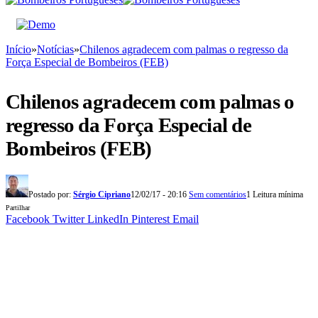
Início
»
Notícias
»
Chilenos agradecem com palmas o regresso da
Força Especial de Bombeiros (FEB)
Chilenos agradecem com palmas o
regresso da Força Especial de
Bombeiros (FEB)
Postado por:
Sérgio Cipriano
12/02/17 - 20:16
Sem comentários
1 Leitura mínima
Partilhar
Facebook
Twitter
LinkedIn
Pinterest
Email