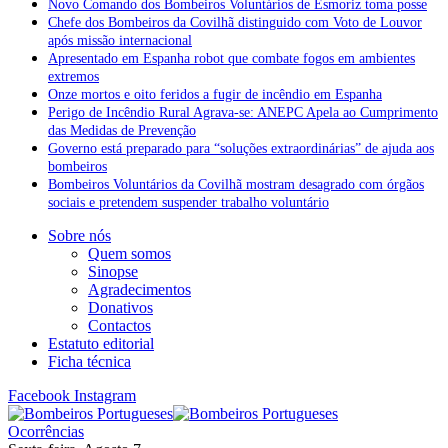
Novo Comando dos Bombeiros Voluntários de Esmoriz toma posse
Chefe dos Bombeiros da Covilhã distinguido com Voto de Louvor
após missão internacional
Apresentado em Espanha robot que combate fogos em ambientes
extremos
Onze mortos e oito feridos a fugir de incêndio em Espanha
Perigo de Incêndio Rural Agrava-se: ANEPC Apela ao Cumprimento
das Medidas de Prevenção
Governo está preparado para “soluções extraordinárias” de ajuda aos
bombeiros
Bombeiros Voluntários da Covilhã mostram desagrado com órgãos
sociais e pretendem suspender trabalho voluntário
Sobre nós
Quem somos
Sinopse
Agradecimentos
Donativos
Contactos
Estatuto editorial
Ficha técnica
Facebook
Instagram
Ocorrências