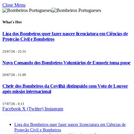
Close Menu
What's Hot
Liga dos Bombeiros quer fazer nascer licenciatura em Ciências de
Proteção Civil e Bombeiros
23/07/26 - 22:31
Novo Comando dos Bombeiros Voluntários de Esmoriz toma posse
20/07/26 - 11:09
Chefe dos Bombeiros da Covilhã distinguido com Voto de Louvor
após missão internacional
17/07/26 - 0:13
Facebook
X (Twitter)
Instagram
Últimas Notícias
Liga dos Bombeiros quer fazer nascer licenciatura em Ciências de
Proteção Civil e Bombeiros