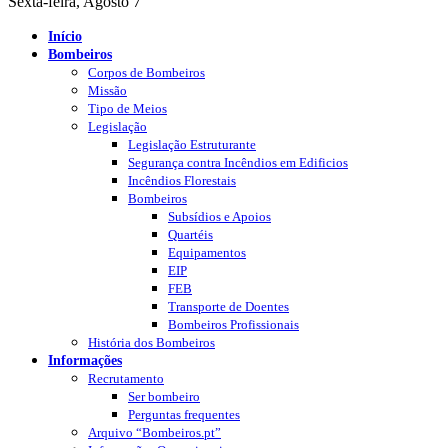
Sexta-feira, Agosto 7
Início
Bombeiros
Corpos de Bombeiros
Missão
Tipo de Meios
Legislação
Legislação Estruturante
Segurança contra Incêndios em Edificios
Incêndios Florestais
Bombeiros
Subsídios e Apoios
Quartéis
Equipamentos
EIP
FEB
Transporte de Doentes
Bombeiros Profissionais
História dos Bombeiros
Informações
Recrutamento
Ser bombeiro
Perguntas frequentes
Arquivo “Bombeiros.pt”