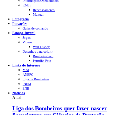
Informações Operacionais
RNBP
Recenseamento
Manual
Fotografia
Inovações
Guias de comando
Espaço Juvenil
Jogos
Videos
Walt Disney
Desenhos para colorir
Bombeiro Sam
Patrulha Pata
Links de Interesse
MAI
ANEPC
Liga de Bombeiros
INEM
ENB
Notícias
Atual
Liga dos Bombeiros quer fazer nascer