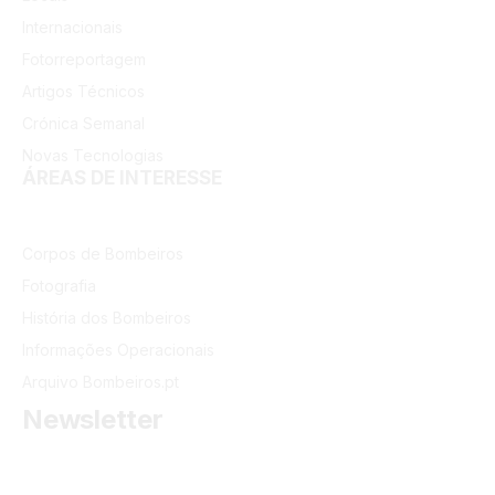
Internacionais
Fotorreportagem
Artigos Técnicos
Crónica Semanal
Novas Tecnologias
ÁREAS DE INTERESSE
Corpos de Bombeiros
Fotografia
História dos Bombeiros
Informações Operacionais
Arquivo Bombeiros.pt
Newsletter
Receba as últimas informações do portal dos Bombeiros
Portugueses.