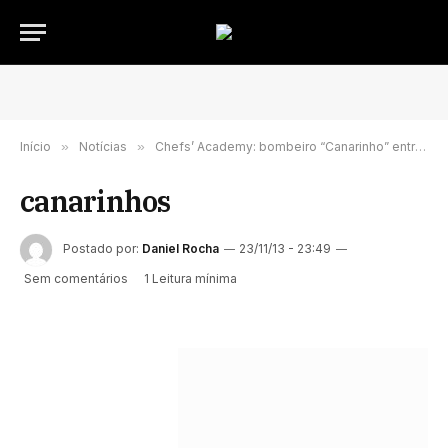
Início
»
Notícias
»
Chefs’ Academy: bombeiro “Canarinho” entra no programa
canarinhos
Postado por:
Daniel Rocha
23/11/13 - 23:49
Sem comentários
1 Leitura mínima