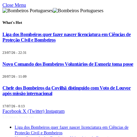
Close Menu
What's Hot
Liga dos Bombeiros quer fazer nascer licenciatura em Ciências de
Proteção Civil e Bombeiros
23/07/26 - 22:31
Novo Comando dos Bombeiros Voluntários de Esmoriz toma posse
20/07/26 - 11:09
Chefe dos Bombeiros da Covilhã distinguido com Voto de Louvor
após missão internacional
17/07/26 - 0:13
Facebook
X (Twitter)
Instagram
Últimas Notícias
Liga dos Bombeiros quer fazer nascer licenciatura em Ciências de
Proteção Civil e Bombeiros