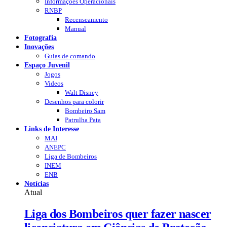
Informações Operacionais
RNBP
Recenseamento
Manual
Fotografia
Inovações
Guias de comando
Espaço Juvenil
Jogos
Videos
Walt Disney
Desenhos para colorir
Bombeiro Sam
Patrulha Pata
Links de Interesse
MAI
ANEPC
Liga de Bombeiros
INEM
ENB
Notícias
Atual
Liga dos Bombeiros quer fazer nascer