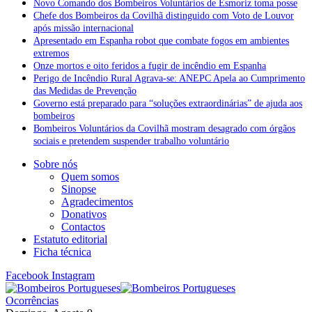
Novo Comando dos Bombeiros Voluntários de Esmoriz toma posse
Chefe dos Bombeiros da Covilhã distinguido com Voto de Louvor
após missão internacional
Apresentado em Espanha robot que combate fogos em ambientes
extremos
Onze mortos e oito feridos a fugir de incêndio em Espanha
Perigo de Incêndio Rural Agrava-se: ANEPC Apela ao Cumprimento
das Medidas de Prevenção
Governo está preparado para “soluções extraordinárias” de ajuda aos
bombeiros
Bombeiros Voluntários da Covilhã mostram desagrado com órgãos
sociais e pretendem suspender trabalho voluntário
Sobre nós
Quem somos
Sinopse
Agradecimentos
Donativos
Contactos
Estatuto editorial
Ficha técnica
Facebook
Instagram
Ocorrências