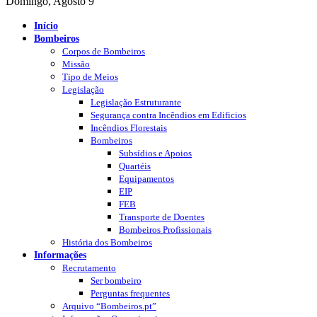
Domingo, Agosto 9
Início
Bombeiros
Corpos de Bombeiros
Missão
Tipo de Meios
Legislação
Legislação Estruturante
Segurança contra Incêndios em Edificios
Incêndios Florestais
Bombeiros
Subsídios e Apoios
Quartéis
Equipamentos
EIP
FEB
Transporte de Doentes
Bombeiros Profissionais
História dos Bombeiros
Informações
Recrutamento
Ser bombeiro
Perguntas frequentes
Arquivo “Bombeiros.pt”