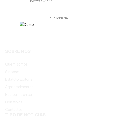
10/07/26 - 10:14
publicidade
Facebook
Instagram
SOBRE NÓS
Quem somos
Sinopse
Estatuto Editorial
Agradecimentos
Equipa Técnica
Donativos
Contactos
TIPO DE NOTÍCIAS