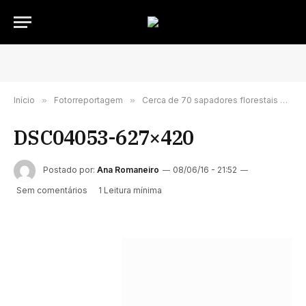
Início
»
Fotorreportagem
»
Cerca de 70 sapadores florestais do distrito participaram em acção de formação
DSC04053-627×420
Postado por:
Ana Romaneiro
08/06/16 - 21:52
Sem comentários
1 Leitura mínima