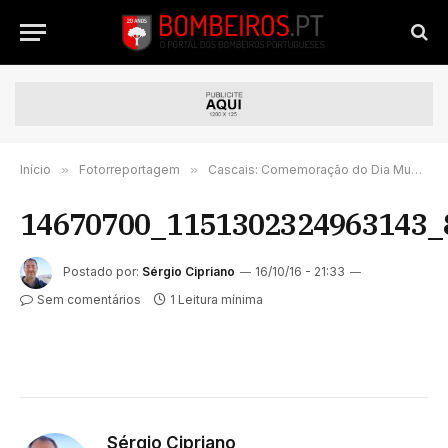
Início
»
Fotorreportagem
»
Cascais: Comemoração do Dia Municipal do Bombeiro
14670700_1151302324963143_
Postado por:
Sérgio Cipriano
16/10/16 - 21:33
Sem comentários
1 Leitura mínima
Sérgio Cipriano