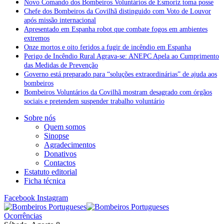
Novo Comando dos Bombeiros Voluntários de Esmoriz toma posse
Chefe dos Bombeiros da Covilhã distinguido com Voto de Louvor
após missão internacional
Apresentado em Espanha robot que combate fogos em ambientes
extremos
Onze mortos e oito feridos a fugir de incêndio em Espanha
Perigo de Incêndio Rural Agrava-se: ANEPC Apela ao Cumprimento
das Medidas de Prevenção
Governo está preparado para “soluções extraordinárias” de ajuda aos
bombeiros
Bombeiros Voluntários da Covilhã mostram desagrado com órgãos
sociais e pretendem suspender trabalho voluntário
Sobre nós
Quem somos
Sinopse
Agradecimentos
Donativos
Contactos
Estatuto editorial
Ficha técnica
Facebook
Instagram
Ocorrências