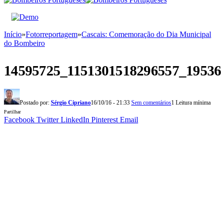
Início
»
Fotorreportagem
»
Cascais: Comemoração do Dia Municipal
do Bombeiro
14595725_1151301518296557_1953
Postado por:
Sérgio Cipriano
16/10/16 - 21:33
Sem comentários
1 Leitura mínima
Partilhar
Facebook
Twitter
LinkedIn
Pinterest
Email