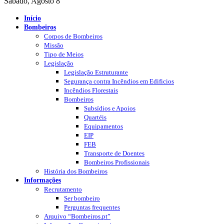
Sábado, Agosto 8
Início
Bombeiros
Corpos de Bombeiros
Missão
Tipo de Meios
Legislação
Legislação Estruturante
Segurança contra Incêndios em Edificios
Incêndios Florestais
Bombeiros
Subsídios e Apoios
Quartéis
Equipamentos
EIP
FEB
Transporte de Doentes
Bombeiros Profissionais
História dos Bombeiros
Informações
Recrutamento
Ser bombeiro
Perguntas frequentes
Arquivo “Bombeiros.pt”