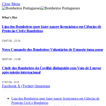
Close Menu
What's Hot
Liga dos Bombeiros quer fazer nascer licenciatura em Ciências de
Proteção Civil e Bombeiros
23/07/26 - 22:31
Novo Comando dos Bombeiros Voluntários de Esmoriz toma posse
20/07/26 - 11:09
Chefe dos Bombeiros da Covilhã distinguido com Voto de Louvor
após missão internacional
17/07/26 - 0:13
Facebook
X (Twitter)
Instagram
Últimas Notícias
Liga dos Bombeiros quer fazer nascer licenciatura em Ciências de
Proteção Civil e Bombeiros