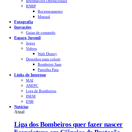
Informações Operacionais
RNBP
Recenseamento
Manual
Fotografia
Inovações
Guias de comando
Espaço Juvenil
Jogos
Videos
Walt Disney
Desenhos para colorir
Bombeiro Sam
Patrulha Pata
Links de Interesse
MAI
ANEPC
Liga de Bombeiros
INEM
ENB
Notícias
Atual
Liga dos Bombeiros quer fazer nascer