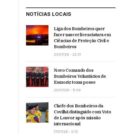
NOTÍCIAS LOCAIS
Liga dos Bombeiros quer
fazer nascer licenciatura em
Ciências de Proteção Civil e
Bombeiros
23/07/26 - 22:31
Novo Comando dos
Bombeiros Voluntários de
Esmoriz toma posse
20/07/26 - 11:09
Chefe dos Bombeiros da
Covilhã distinguido com Voto
de Louvor após missão
internacional
17/07/26 - 0:13