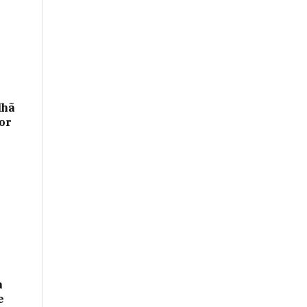
lhã
or
a
e