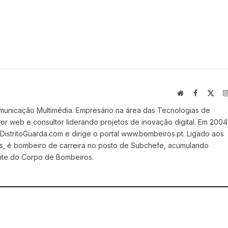
Website
Facebook
X
(Twi
municação Multimédia. Empresário na área das Tecnologias de
 web e consultor liderando projetos de inovação digital. Em 2004
stritoGuarda.com e dirige o portal www.bombeiros.pt. Ligado aos
s, é bombeiro de carreira no posto de Subchefe, acumulando
nte do Corpo de Bombeiros.