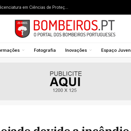
Liga dos Bombeiros quer fazer nascer licenciatura em Ciências de Proteção Civil e Bombeiros
formações
Fotografia
Inovações
Espaço Juveni