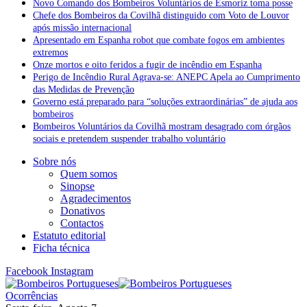
Novo Comando dos Bombeiros Voluntários de Esmoriz toma posse
Chefe dos Bombeiros da Covilhã distinguido com Voto de Louvor
após missão internacional
Apresentado em Espanha robot que combate fogos em ambientes
extremos
Onze mortos e oito feridos a fugir de incêndio em Espanha
Perigo de Incêndio Rural Agrava-se: ANEPC Apela ao Cumprimento
das Medidas de Prevenção
Governo está preparado para “soluções extraordinárias” de ajuda aos
bombeiros
Bombeiros Voluntários da Covilhã mostram desagrado com órgãos
sociais e pretendem suspender trabalho voluntário
Sobre nós
Quem somos
Sinopse
Agradecimentos
Donativos
Contactos
Estatuto editorial
Ficha técnica
Facebook
Instagram
Ocorrências