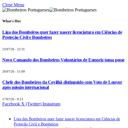
Close Menu
What's Hot
Liga dos Bombeiros quer fazer nascer licenciatura em Ciências de
Proteção Civil e Bombeiros
23/07/26 - 22:31
Novo Comando dos Bombeiros Voluntários de Esmoriz toma posse
20/07/26 - 11:09
Chefe dos Bombeiros da Covilhã distinguido com Voto de Louvor
após missão internacional
17/07/26 - 0:13
Facebook
X (Twitter)
Instagram
Últimas Notícias
Liga dos Bombeiros quer fazer nascer licenciatura em Ciências de
Proteção Civil e Bombeiros