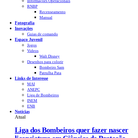
Informações Operacionais
RNBP
Recenseamento
Manual
Fotografia
Inovações
Guias de comando
Espaço Juvenil
Jogos
Videos
Walt Disney
Desenhos para colorir
Bombeiro Sam
Patrulha Pata
Links de Interesse
MAI
ANEPC
Liga de Bombeiros
INEM
ENB
Notícias
Atual
Liga dos Bombeiros quer fazer nascer