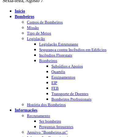
Sexta-feira, Agosto 7
Início
Bombeiros
Corpos de Bombeiros
Missão
Tipo de Meios
Legislação
Legislação Estruturante
Segurança contra Incêndios em Edificios
Incêndios Florestais
Bombeiros
Subsídios e Apoios
Quartéis
Equipamentos
EIP
FEB
Transporte de Doentes
Bombeiros Profissionais
História dos Bombeiros
Informações
Recrutamento
Ser bombeiro
Perguntas frequentes
Arquivo “Bombeiros.pt”