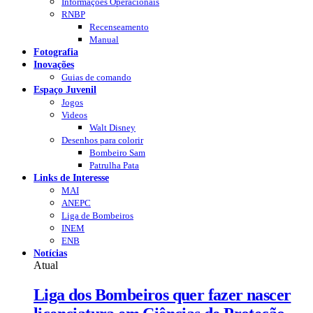
Informações Operacionais
RNBP
Recenseamento
Manual
Fotografia
Inovações
Guias de comando
Espaço Juvenil
Jogos
Videos
Walt Disney
Desenhos para colorir
Bombeiro Sam
Patrulha Pata
Links de Interesse
MAI
ANEPC
Liga de Bombeiros
INEM
ENB
Notícias
Atual
Liga dos Bombeiros quer fazer nascer