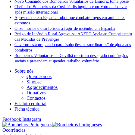
Novo Comando dos Bombeiros Voluntários de Esmoriz toma posse
Chefe dos Bombeiros da Covilhã distinguido com Voto de Louvor
após missão internacional
Apresentado em Espanha robot que combate fogos em ambientes
extremos
Onze mortos e oito feridos a fugir de incêndio em Espanha
Perigo de Incêndio Rural Agrava-se: ANEPC Apela ao Cumprimento
das Medidas de Prevenção
Governo está preparado para “soluções extraordinárias” de ajuda aos
bombeiros
Bombeiros Voluntários da Covilhã mostram desagrado com órgãos
sociais e pretendem suspender trabalho voluntário
Sobre nós
Quem somos
Sinopse
Agradecimentos
Donativos
Contactos
Estatuto editorial
Ficha técnica
Facebook
Instagram
Ocorrências