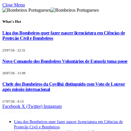
Close Menu
What's Hot
Liga dos Bombeiros quer fazer nascer licenciatura em Ciências de
Proteção Civil e Bombeiros
23/07/26 - 22:31
Novo Comando dos Bombeiros Voluntários de Esmoriz toma posse
20/07/26 - 11:09
Chefe dos Bombeiros da Covilhã distinguido com Voto de Louvor
após missão internacional
17/07/26 - 0:13
Facebook
X (Twitter)
Instagram
Últimas Notícias
Liga dos Bombeiros quer fazer nascer licenciatura em Ciências de
Proteção Civil e Bombeiros