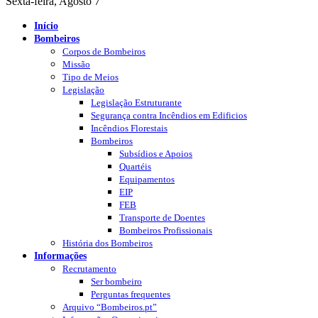
Sexta-feira, Agosto 7
Início
Bombeiros
Corpos de Bombeiros
Missão
Tipo de Meios
Legislação
Legislação Estruturante
Segurança contra Incêndios em Edificios
Incêndios Florestais
Bombeiros
Subsídios e Apoios
Quartéis
Equipamentos
EIP
FEB
Transporte de Doentes
Bombeiros Profissionais
História dos Bombeiros
Informações
Recrutamento
Ser bombeiro
Perguntas frequentes
Arquivo “Bombeiros.pt”