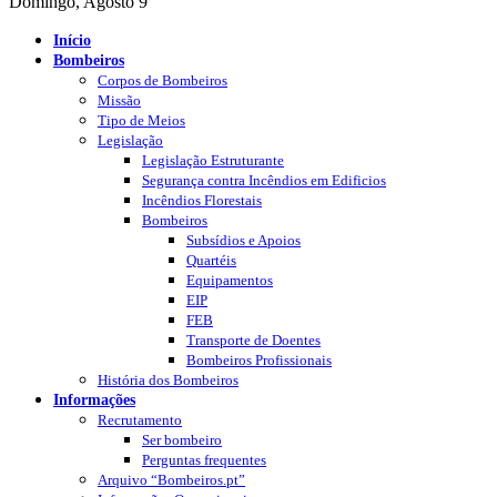
Domingo, Agosto 9
Início
Bombeiros
Corpos de Bombeiros
Missão
Tipo de Meios
Legislação
Legislação Estruturante
Segurança contra Incêndios em Edificios
Incêndios Florestais
Bombeiros
Subsídios e Apoios
Quartéis
Equipamentos
EIP
FEB
Transporte de Doentes
Bombeiros Profissionais
História dos Bombeiros
Informações
Recrutamento
Ser bombeiro
Perguntas frequentes
Arquivo “Bombeiros.pt”