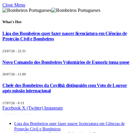
Close Menu
What's Hot
Liga dos Bombeiros quer fazer nascer licenciatura em Ciências de
Proteção Civil e Bombeiros
23/07/26 - 22:31
Novo Comando dos Bombeiros Voluntários de Esmoriz toma posse
20/07/26 - 11:09
Chefe dos Bombeiros da Covilhã distinguido com Voto de Louvor
após missão internacional
17/07/26 - 0:13
Facebook
X (Twitter)
Instagram
Últimas Notícias
Liga dos Bombeiros quer fazer nascer licenciatura em Ciências de
Proteção Civil e Bombeiros