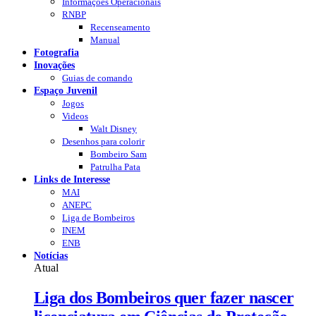
Informações Operacionais
RNBP
Recenseamento
Manual
Fotografia
Inovações
Guias de comando
Espaço Juvenil
Jogos
Videos
Walt Disney
Desenhos para colorir
Bombeiro Sam
Patrulha Pata
Links de Interesse
MAI
ANEPC
Liga de Bombeiros
INEM
ENB
Notícias
Atual
Liga dos Bombeiros quer fazer nascer