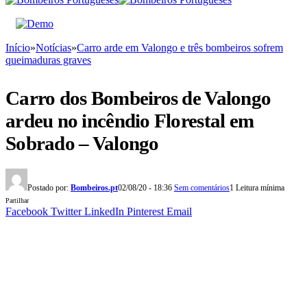
Início
»
Notícias
»
Carro arde em Valongo e três bombeiros sofrem
queimaduras graves
Carro dos Bombeiros de Valongo
ardeu no incêndio Florestal em
Sobrado – Valongo
Postado por:
Bombeiros.pt
02/08/20 - 18:36
Sem comentários
1 Leitura mínima
Partilhar
Facebook
Twitter
LinkedIn
Pinterest
Email