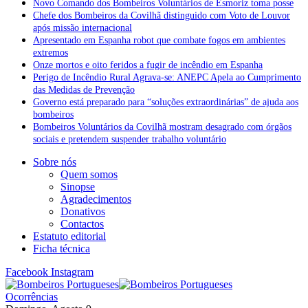
Novo Comando dos Bombeiros Voluntários de Esmoriz toma posse
Chefe dos Bombeiros da Covilhã distinguido com Voto de Louvor
após missão internacional
Apresentado em Espanha robot que combate fogos em ambientes
extremos
Onze mortos e oito feridos a fugir de incêndio em Espanha
Perigo de Incêndio Rural Agrava-se: ANEPC Apela ao Cumprimento
das Medidas de Prevenção
Governo está preparado para “soluções extraordinárias” de ajuda aos
bombeiros
Bombeiros Voluntários da Covilhã mostram desagrado com órgãos
sociais e pretendem suspender trabalho voluntário
Sobre nós
Quem somos
Sinopse
Agradecimentos
Donativos
Contactos
Estatuto editorial
Ficha técnica
Facebook
Instagram
Ocorrências