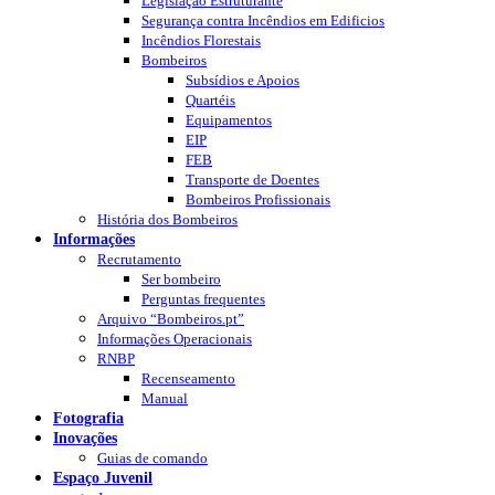
Legislação Estruturante
Segurança contra Incêndios em Edificios
Incêndios Florestais
Bombeiros
Subsídios e Apoios
Quartéis
Equipamentos
EIP
FEB
Transporte de Doentes
Bombeiros Profissionais
História dos Bombeiros
Informações
Recrutamento
Ser bombeiro
Perguntas frequentes
Arquivo “Bombeiros.pt”
Informações Operacionais
RNBP
Recenseamento
Manual
Fotografia
Inovações
Guias de comando
Espaço Juvenil