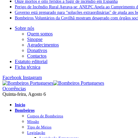
Onze mortos e oito feridos a fugir de incêndio em Espanha
Perigo de Incêndio Rural Agrava-se: ANEPC Apela ao Cumprimento d
Governo está preparado para “soluções extraordinárias” de ajuda aos 
Bombeiros Voluntários da Covilhã mostram desagrado com órgãos socia
Sobre nós
Quem somos
Sinopse
Agradecimentos
Donativos
Contactos
Estatuto editorial
Ficha técnica
Facebook
Instagram
Ocorrências
Quinta-feira, Agosto 6
Início
Bombeiros
Corpos de Bombeiros
Missão
Tipo de Meios
Legislação