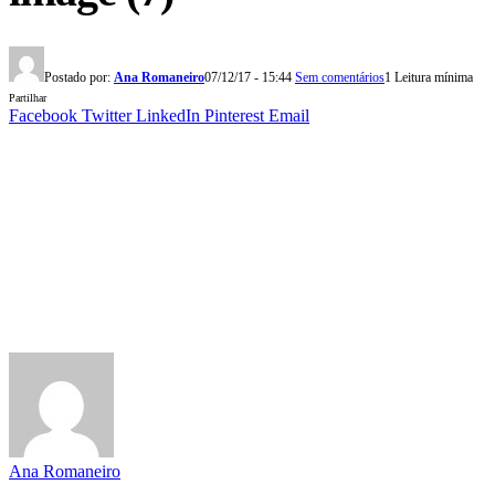
Postado por:
Ana Romaneiro
07/12/17 - 15:44
Sem comentários
1 Leitura mínima
Partilhar
Facebook
Twitter
LinkedIn
Pinterest
Email
Ana Romaneiro