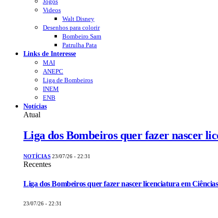
Jogos
Videos
Walt Disney
Desenhos para colorir
Bombeiro Sam
Patrulha Pata
Links de Interesse
MAI
ANEPC
Liga de Bombeiros
INEM
ENB
Notícias
Atual
Liga dos Bombeiros quer fazer nascer li
NOTÍCIAS
23/07/26 - 22:31
Recentes
Liga dos Bombeiros quer fazer nascer licenciatura em Ciências
23/07/26 - 22:31