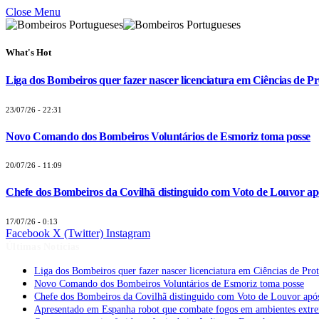
Close Menu
What's Hot
Liga dos Bombeiros quer fazer nascer licenciatura em Ciências de Pr
23/07/26 - 22:31
Novo Comando dos Bombeiros Voluntários de Esmoriz toma posse
20/07/26 - 11:09
Chefe dos Bombeiros da Covilhã distinguido com Voto de Louvor apó
17/07/26 - 0:13
Facebook
X (Twitter)
Instagram
Últimas Notícias
Liga dos Bombeiros quer fazer nascer licenciatura em Ciências de Pro
Novo Comando dos Bombeiros Voluntários de Esmoriz toma posse
Chefe dos Bombeiros da Covilhã distinguido com Voto de Louvor após
Apresentado em Espanha robot que combate fogos em ambientes extr