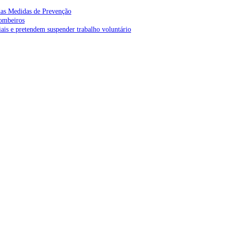
as Medidas de Prevenção
bombeiros
is e pretendem suspender trabalho voluntário