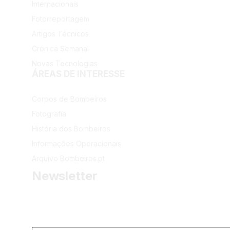
Internacionais
Fotorreportagem
Artigos Técnicos
Crónica Semanal
Novas Tecnologias
ÁREAS DE INTERESSE
Corpos de Bombeiros
Fotografia
História dos Bombeiros
Informações Operacionais
Arquivo Bombeiros.pt
Newsletter
Receba as últimas informações do portal dos Bombeiros 
Email