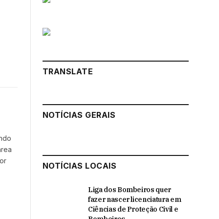
TRANSLATE
book
X
Instagram
NOTÍCIAS GERAIS
(Twitter)
endo
área
or
NOTÍCIAS LOCAIS
Liga dos Bombeiros quer
fazer nascer licenciatura em
Ciências de Proteção Civil e