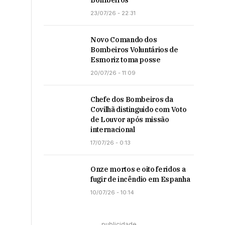
Bombeiros
23/07/26 - 22:31
Novo Comando dos
Bombeiros Voluntários de
Esmoriz toma posse
20/07/26 - 11:09
Chefe dos Bombeiros da
Covilhã distinguido com Voto
de Louvor após missão
internacional
17/07/26 - 0:13
Onze mortos e oito feridos a
fugir de incêndio em Espanha
10/07/26 - 10:14
publicidade