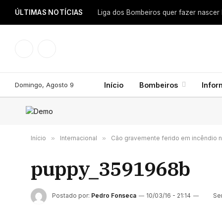
ÚLTIMAS NOTÍCIAS
Facebook
Instagram
Domingo, Agosto 9
Início
Bombeiros
Info
Início
»
Internacional
»
Cão gravemente ferido em incêndio 
puppy_3591968b
Postado por:
Pedro Fonseca
10/03/16 - 21:14
Se