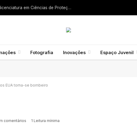
Liga dos Bombeiros quer fazer nascer licenciatura em Ciências de Proteção Civil e Bombeiros
rmações
Fotografia
Inovações
Espaço Juvenil
nos EUA torna-se bombeiro
m comentários
1 Leitura mínima