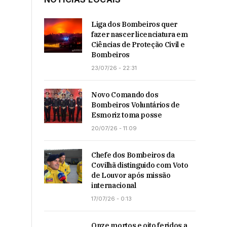
Liga dos Bombeiros quer
fazer nascer licenciatura em
Ciências de Proteção Civil e
Bombeiros
23/07/26 - 22:31
Novo Comando dos
Bombeiros Voluntários de
Esmoriz toma posse
20/07/26 - 11:09
Chefe dos Bombeiros da
Covilhã distinguido com Voto
de Louvor após missão
internacional
17/07/26 - 0:13
Onze mortos e oito feridos a