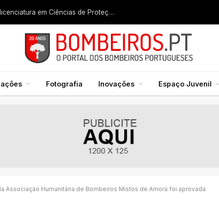
Liga dos Bombeiros quer fazer nascer licenciatura em Ciências de Proteção Civil e Bombeiros
mações
Fotografia
Inovações
Espaço Juvenil
 da Associação Humanitária de Bombeiros Mistos de Amora foi aprovada