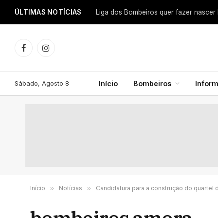
ÚLTIMAS NOTÍCIAS
Facebook
Instagram
Sábado, Agosto 8
Início
Bombeiros
Infor
Início
»
Notícias
»
Candidatura para a construção do quartel