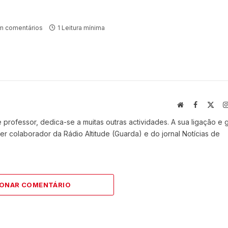
m comentários
1 Leitura mínima
Website
Facebook
X
(Twi
professor, dedica-se a muitas outras actividades. A sua ligação e 
r colaborador da Rádio Altitude (Guarda) e do jornal Notícias de
IONAR COMENTÁRIO