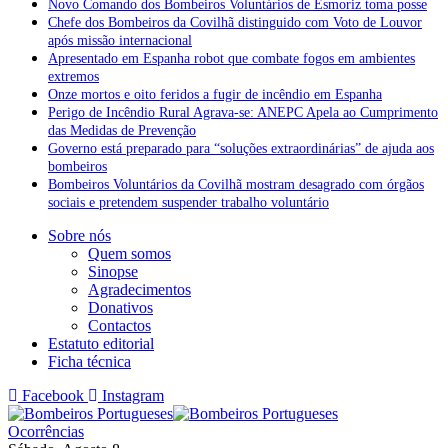
Novo Comando dos Bombeiros Voluntários de Esmoriz toma posse
Chefe dos Bombeiros da Covilhã distinguido com Voto de Louvor
após missão internacional
Apresentado em Espanha robot que combate fogos em ambientes
extremos
Onze mortos e oito feridos a fugir de incêndio em Espanha
Perigo de Incêndio Rural Agrava-se: ANEPC Apela ao Cumprimento
das Medidas de Prevenção
Governo está preparado para “soluções extraordinárias” de ajuda aos
bombeiros
Bombeiros Voluntários da Covilhã mostram desagrado com órgãos
sociais e pretendem suspender trabalho voluntário
Sobre nós
Quem somos
Sinopse
Agradecimentos
Donativos
Contactos
Estatuto editorial
Ficha técnica
Facebook
Instagram
Ocorrências