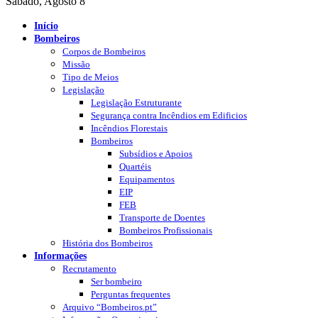
Sábado, Agosto 8
Início
Bombeiros
Corpos de Bombeiros
Missão
Tipo de Meios
Legislação
Legislação Estruturante
Segurança contra Incêndios em Edificios
Incêndios Florestais
Bombeiros
Subsídios e Apoios
Quartéis
Equipamentos
EIP
FEB
Transporte de Doentes
Bombeiros Profissionais
História dos Bombeiros
Informações
Recrutamento
Ser bombeiro
Perguntas frequentes
Arquivo “Bombeiros.pt”