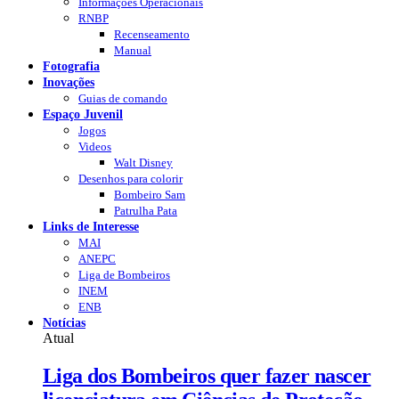
Informações Operacionais
RNBP
Recenseamento
Manual
Fotografia
Inovações
Guias de comando
Espaço Juvenil
Jogos
Videos
Walt Disney
Desenhos para colorir
Bombeiro Sam
Patrulha Pata
Links de Interesse
MAI
ANEPC
Liga de Bombeiros
INEM
ENB
Notícias
Atual
Liga dos Bombeiros quer fazer nascer