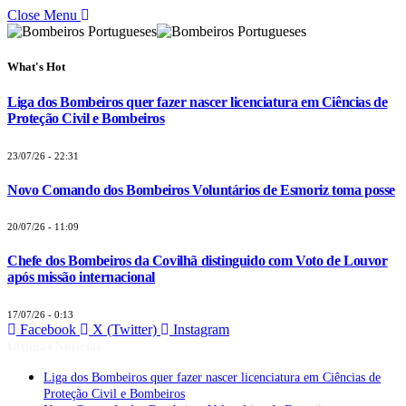
Close Menu
What's Hot
Liga dos Bombeiros quer fazer nascer licenciatura em Ciências de
Proteção Civil e Bombeiros
23/07/26 - 22:31
Novo Comando dos Bombeiros Voluntários de Esmoriz toma posse
20/07/26 - 11:09
Chefe dos Bombeiros da Covilhã distinguido com Voto de Louvor
após missão internacional
17/07/26 - 0:13
Facebook
X (Twitter)
Instagram
Últimas Notícias
Liga dos Bombeiros quer fazer nascer licenciatura em Ciências de
Proteção Civil e Bombeiros