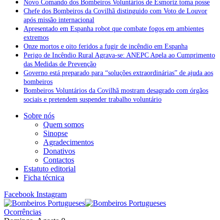
Novo Comando dos Bombeiros Voluntários de Esmoriz toma posse
Chefe dos Bombeiros da Covilhã distinguido com Voto de Louvor
após missão internacional
Apresentado em Espanha robot que combate fogos em ambientes
extremos
Onze mortos e oito feridos a fugir de incêndio em Espanha
Perigo de Incêndio Rural Agrava-se: ANEPC Apela ao Cumprimento
das Medidas de Prevenção
Governo está preparado para “soluções extraordinárias” de ajuda aos
bombeiros
Bombeiros Voluntários da Covilhã mostram desagrado com órgãos
sociais e pretendem suspender trabalho voluntário
Sobre nós
Quem somos
Sinopse
Agradecimentos
Donativos
Contactos
Estatuto editorial
Ficha técnica
Facebook
Instagram
Ocorrências