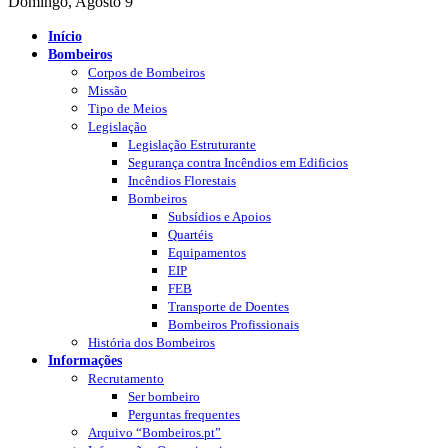
Domingo, Agosto 9
Início
Bombeiros
Corpos de Bombeiros
Missão
Tipo de Meios
Legislação
Legislação Estruturante
Segurança contra Incêndios em Edificios
Incêndios Florestais
Bombeiros
Subsídios e Apoios
Quartéis
Equipamentos
EIP
FEB
Transporte de Doentes
Bombeiros Profissionais
História dos Bombeiros
Informações
Recrutamento
Ser bombeiro
Perguntas frequentes
Arquivo “Bombeiros.pt”