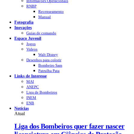
Informações Operacionais
RNBP
Recenseamento
Manual
Fotografia
Inovações
Guias de comando
Espaço Juvenil
Jogos
Videos
Walt Disney
Desenhos para colorir
Bombeiro Sam
Patrulha Pata
Links de Interesse
MAI
ANEPC
Liga de Bombeiros
INEM
ENB
Notícias
Atual
Liga dos Bombeiros quer fazer nascer