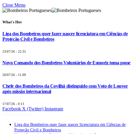
Close Menu
What's Hot
Liga dos Bombeiros quer fazer nascer licenciatura em Ciências de
Proteção Civil e Bombeiros
23/07/26 - 22:31
Novo Comando dos Bombeiros Voluntários de Esmoriz toma posse
20/07/26 - 11:09
Chefe dos Bombeiros da Covilhã distinguido com Voto de Louvor
após missão internacional
17/07/26 - 0:13
Facebook
X (Twitter)
Instagram
Últimas Notícias
Liga dos Bombeiros quer fazer nascer licenciatura em Ciências de
Proteção Civil e Bombeiros