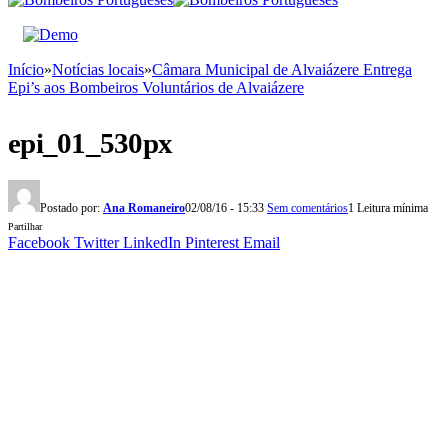
Início
»
Notícias locais
»
Câmara Municipal de Alvaiázere Entrega
Epi’s aos Bombeiros Voluntários de Alvaiázere
epi_01_530px
Postado por:
Ana Romaneiro
02/08/16 - 15:33
Sem comentários
1 Leitura mínima
Partilhar
Facebook
Twitter
LinkedIn
Pinterest
Email