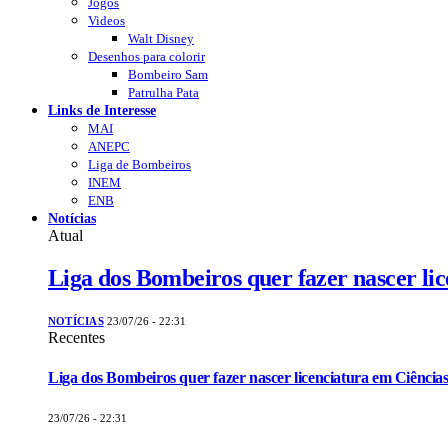
Jogos
Videos
Walt Disney
Desenhos para colorir
Bombeiro Sam
Patrulha Pata
Links de Interesse
MAI
ANEPC
Liga de Bombeiros
INEM
ENB
Notícias
Atual
Liga dos Bombeiros quer fazer nascer li
NOTÍCIAS
23/07/26 - 22:31
Recentes
Liga dos Bombeiros quer fazer nascer licenciatura em Ciências
23/07/26 - 22:31