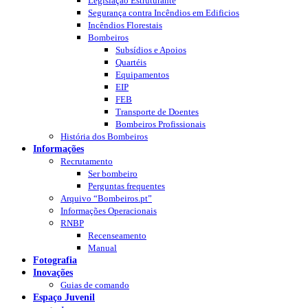
Legislação Estruturante
Segurança contra Incêndios em Edificios
Incêndios Florestais
Bombeiros
Subsídios e Apoios
Quartéis
Equipamentos
EIP
FEB
Transporte de Doentes
Bombeiros Profissionais
História dos Bombeiros
Informações
Recrutamento
Ser bombeiro
Perguntas frequentes
Arquivo “Bombeiros.pt”
Informações Operacionais
RNBP
Recenseamento
Manual
Fotografia
Inovações
Guias de comando
Espaço Juvenil