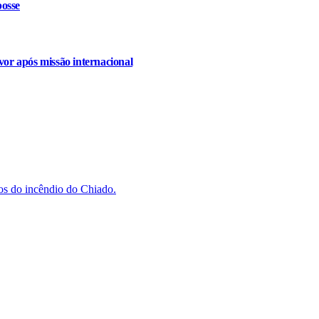
osse
or após missão internacional
s do incêndio do Chiado.