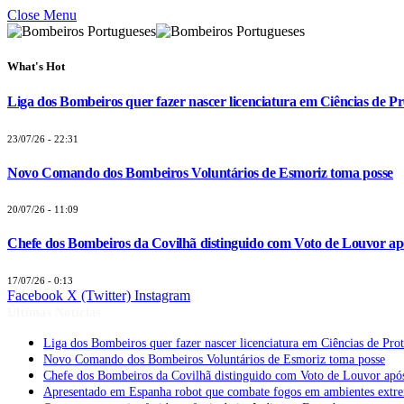
Close Menu
What's Hot
Liga dos Bombeiros quer fazer nascer licenciatura em Ciências de Pr
23/07/26 - 22:31
Novo Comando dos Bombeiros Voluntários de Esmoriz toma posse
20/07/26 - 11:09
Chefe dos Bombeiros da Covilhã distinguido com Voto de Louvor apó
17/07/26 - 0:13
Facebook
X (Twitter)
Instagram
Últimas Notícias
Liga dos Bombeiros quer fazer nascer licenciatura em Ciências de Pro
Novo Comando dos Bombeiros Voluntários de Esmoriz toma posse
Chefe dos Bombeiros da Covilhã distinguido com Voto de Louvor após
Apresentado em Espanha robot que combate fogos em ambientes extr