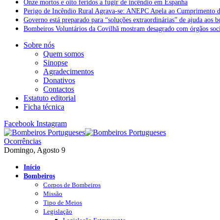
Onze mortos e oito feridos a fugir de incêndio em Espanha
Perigo de Incêndio Rural Agrava-se: ANEPC Apela ao Cumprimento d
Governo está preparado para “soluções extraordinárias” de ajuda aos 
Bombeiros Voluntários da Covilhã mostram desagrado com órgãos socia
Sobre nós
Quem somos
Sinopse
Agradecimentos
Donativos
Contactos
Estatuto editorial
Ficha técnica
Facebook
Instagram
Ocorrências
Domingo, Agosto 9
Início
Bombeiros
Corpos de Bombeiros
Missão
Tipo de Meios
Legislação