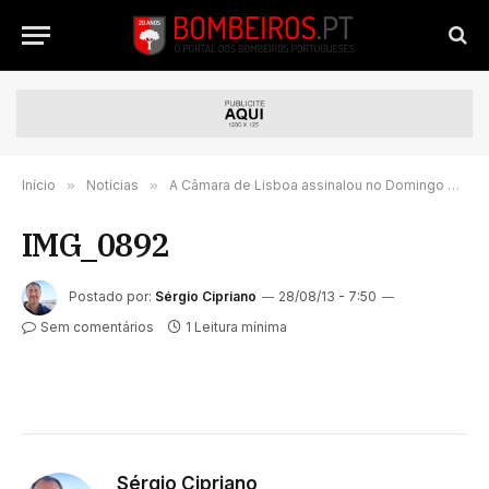
Início
»
Notícias
»
A Câmara de Lisboa assinalou no Domingo os 25 anos do incêndio do Chiado.
IMG_0892
Postado por:
Sérgio Cipriano
28/08/13 - 7:50
Sem comentários
1 Leitura mínima
Sérgio Cipriano