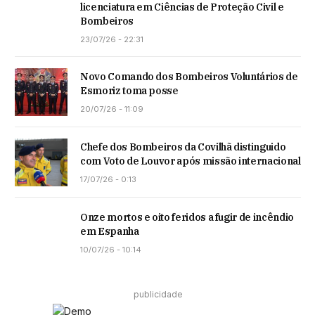
licenciatura em Ciências de Proteção Civil e
Bombeiros
23/07/26 - 22:31
Novo Comando dos Bombeiros Voluntários de
Esmoriz toma posse
20/07/26 - 11:09
Chefe dos Bombeiros da Covilhã distinguido
com Voto de Louvor após missão internacional
17/07/26 - 0:13
Onze mortos e oito feridos a fugir de incêndio
em Espanha
10/07/26 - 10:14
publicidade