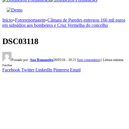
Início
»
Fotorreportagem
»
Câmara de Paredes entregou 166 mil euros
em subsídios aos bombeiros e Cruz Vermelha do concelho
DSC03118
Postado por:
Ana Romaneiro
28/05/16 - 10:21
Sem comentários
1 Leitura mínima
Partilhar
Facebook
Twitter
LinkedIn
Pinterest
Email