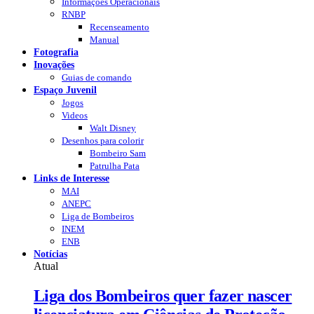
Informações Operacionais
RNBP
Recenseamento
Manual
Fotografia
Inovações
Guias de comando
Espaço Juvenil
Jogos
Videos
Walt Disney
Desenhos para colorir
Bombeiro Sam
Patrulha Pata
Links de Interesse
MAI
ANEPC
Liga de Bombeiros
INEM
ENB
Notícias
Atual
Liga dos Bombeiros quer fazer nascer