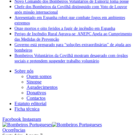
Novo Comando dos Bombeiros Voluntários de Esmoriz toma posse
Chefe dos Bombeiros da Covilhã distinguido com Voto de Louvor
após missão internacional
Apresentado em Espanha robot que combate fogos em ambientes
extremos
Onze mortos e oito feridos a fugir de incêndio em Espanha
Perigo de Incêndio Rural Agrava-se: ANEPC Apela ao Cumprimento
das Medidas de Prevenção
Governo está preparado para “soluções extraordinárias” de ajuda aos
bombeiros
Bombeiros Voluntários da Covilhã mostram desagrado com órgãos
sociais e pretendem suspender trabalho voluntário
Sobre nós
Quem somos
Sinopse
Agradecimentos
Donativos
Contactos
Estatuto editorial
Ficha técnica
Facebook
Instagram
Ocorrências