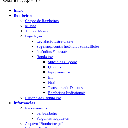
Sexta-feira, Agosto 7
Início
Bombeiros
Corpos de Bombeiros
Missão
Tipo de Meios
Legislação
Legislação Estruturante
Segurança contra Incêndios em Edificios
Incêndios Florestais
Bombeiros
Subsídios e Apoios
Quartéis
Equipamentos
EIP
FEB
Transporte de Doentes
Bombeiros Profissionais
História dos Bombeiros
Informações
Recrutamento
Ser bombeiro
Perguntas frequentes
Arquivo “Bombeiros.pt”