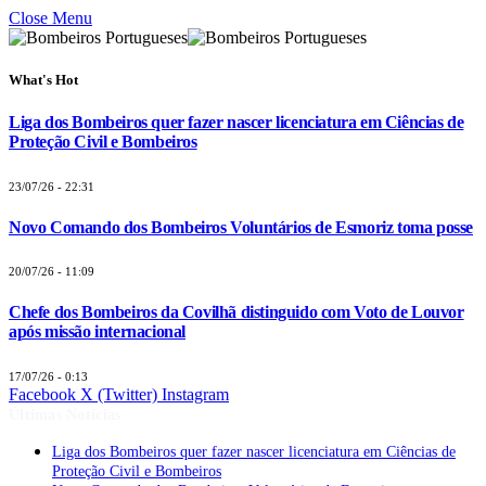
Close Menu
What's Hot
Liga dos Bombeiros quer fazer nascer licenciatura em Ciências de
Proteção Civil e Bombeiros
23/07/26 - 22:31
Novo Comando dos Bombeiros Voluntários de Esmoriz toma posse
20/07/26 - 11:09
Chefe dos Bombeiros da Covilhã distinguido com Voto de Louvor
após missão internacional
17/07/26 - 0:13
Facebook
X (Twitter)
Instagram
Últimas Notícias
Liga dos Bombeiros quer fazer nascer licenciatura em Ciências de
Proteção Civil e Bombeiros