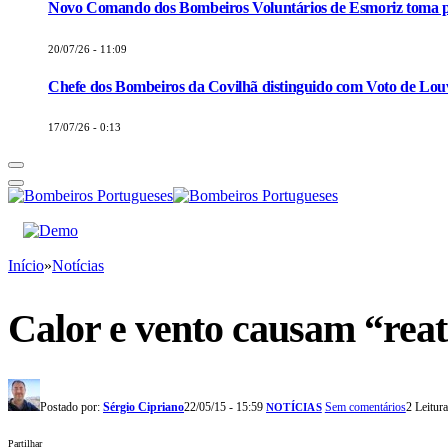
Novo Comando dos Bombeiros Voluntários de Esmoriz toma p
20/07/26 - 11:09
Chefe dos Bombeiros da Covilhã distinguido com Voto de Louv
17/07/26 - 0:13
Início
»
Notícias
Calor e vento causam “reat
Postado por:
Sérgio Cipriano
22/05/15 - 15:59
Sem comentários
2 Leitur
NOTÍCIAS
Partilhar