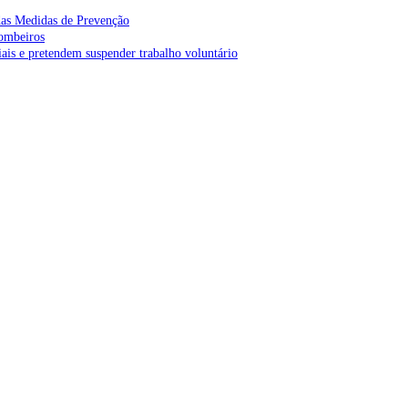
as Medidas de Prevenção
bombeiros
is e pretendem suspender trabalho voluntário