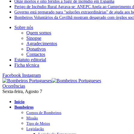
Onze mortos e oito feridos a fugir de incêndio em Espanha
Perigo de Incêndio Rural Agrava-se: ANEPC Apela ao Cumprimento d
Governo está preparado para “soluções extraordinárias” de ajuda aos 
Bombeiros Voluntários da Covilhã mostram desagrado com órgãos socia
Sobre nós
Quem somos
Sinopse
Agradecimentos
Donativos
Contactos
Estatuto editorial
Ficha técnica
Facebook
Instagram
Ocorrências
Sexta-feira, Agosto 7
Início
Bombeiros
Corpos de Bombeiros
Missão
Tipo de Meios
Legislação