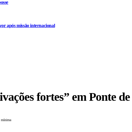
osse
or após missão internacional
ivações fortes” em Ponte d
a mínima