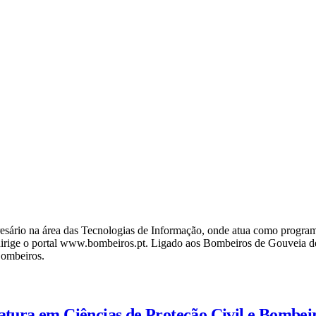
ário na área das Tecnologias de Informação, onde atua como programa
ige o portal www.bombeiros.pt. Ligado aos Bombeiros de Gouveia desd
Bombeiros.
iatura em Ciências de Proteção Civil e Bombei