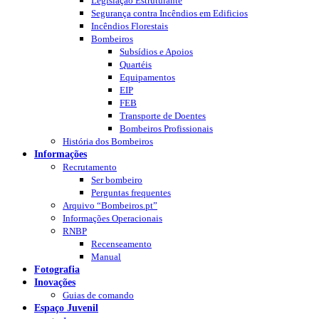
Legislação Estruturante
Segurança contra Incêndios em Edificios
Incêndios Florestais
Bombeiros
Subsídios e Apoios
Quartéis
Equipamentos
EIP
FEB
Transporte de Doentes
Bombeiros Profissionais
História dos Bombeiros
Informações
Recrutamento
Ser bombeiro
Perguntas frequentes
Arquivo “Bombeiros.pt”
Informações Operacionais
RNBP
Recenseamento
Manual
Fotografia
Inovações
Guias de comando
Espaço Juvenil