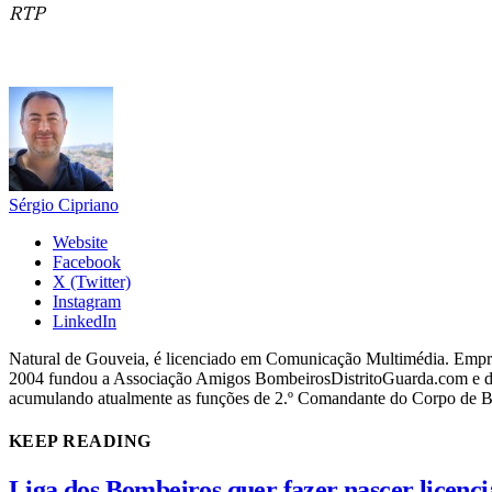
RTP
Sérgio Cipriano
Website
Facebook
X (Twitter)
Instagram
LinkedIn
Natural de Gouveia, é licenciado em Comunicação Multimédia. Empres
2004 fundou a Associação Amigos BombeirosDistritoGuarda.com e dir
acumulando atualmente as funções de 2.º Comandante do Corpo de 
KEEP READING
Liga dos Bombeiros quer fazer nascer licenc