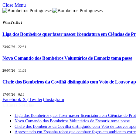
Close Menu
What's Hot
Liga dos Bombeiros quer fazer nascer licenciatura em Ciências de Pr
23/07/26 - 22:31
Novo Comando dos Bombeiros Voluntários de Esmoriz toma posse
20/07/26 - 11:09
Chefe dos Bombeiros da Covilhã distinguido com Voto de Louvor apó
17/07/26 - 0:13
Facebook
X (Twitter)
Instagram
Últimas Notícias
Liga dos Bombeiros quer fazer nascer licenciatura em Ciências de Pro
Novo Comando dos Bombeiros Voluntários de Esmoriz toma posse
Chefe dos Bombeiros da Covilhã distinguido com Voto de Louvor após
Apresentado em Espanha robot que combate fogos em ambientes extr