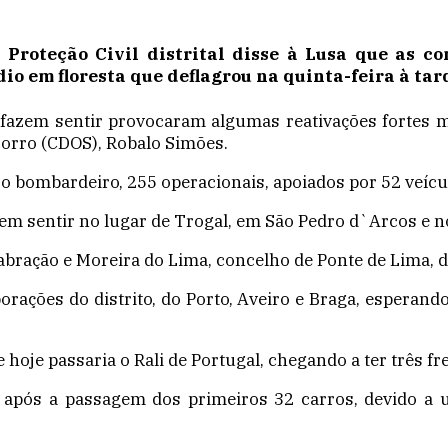
 Proteção Civil distrital disse à Lusa que as c
dio em floresta que deflagrou na quinta-feira à ta
e fazem sentir provocaram algumas reativações fortes
orro (CDOS), Robalo Simões.
 bombardeiro, 255 operacionais, apoiados por 52 veícu
em sentir no lugar de Trogal, em São Pedro d`Arcos e n
abração e Moreira do Lima, concelho de Ponte de Lima, di
rações do distrito, do Porto, Aveiro e Braga, esperando
je passaria o Rali de Portugal, chegando a ter três fre
ada após a passagem dos primeiros 32 carros, devido a