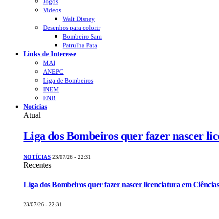
Jogos
Videos
Walt Disney
Desenhos para colorir
Bombeiro Sam
Patrulha Pata
Links de Interesse
MAI
ANEPC
Liga de Bombeiros
INEM
ENB
Notícias
Atual
Liga dos Bombeiros quer fazer nascer li
NOTÍCIAS
23/07/26 - 22:31
Recentes
Liga dos Bombeiros quer fazer nascer licenciatura em Ciências
23/07/26 - 22:31