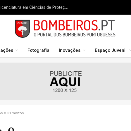
Liga dos Bombeiros quer fazer nascer licenciatura em Ciências de Proteção Civil e Bombeiros
mações
Fotografia
Inovações
Espaço Juvenil
os e 31 mortos