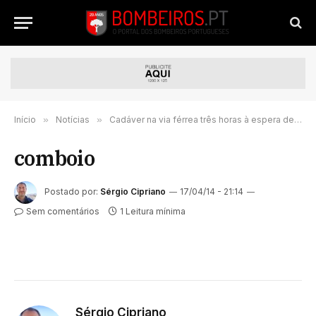
Início
»
Notícias
»
Cadáver na via férrea três horas à espera de ser removido
comboio
Postado por:
Sérgio Cipriano
17/04/14 - 21:14
Sem comentários
1 Leitura mínima
Sérgio Cipriano