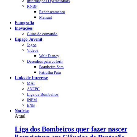
Informações Operacionais
RNBP
Recenseamento
Manual
Fotografia
Inovações
Guias de comando
Espaço Juvenil
Jogos
Videos
Walt Disney
Desenhos para colorir
Bombeiro Sam
Patrulha Pata
Links de Interesse
MAI
ANEPC
Liga de Bombeiros
INEM
ENB
Notícias
Atual
Liga dos Bombeiros quer fazer nascer