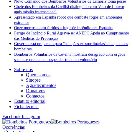
Novo Comando dos Bombeiros Voluntários de Esmoriz toma posse
Chefe dos Bombeiros da Covilhã distinguido com Voto de Louvor
após missão internacional
Apresentado em Espanha robot que combate fogos em ambientes
extremos
Onze mortos e oito feridos a fugir de incêndio em Espanha
Perigo de Incêndio Rural Agrava-se: ANEPC Apela ao Cumprimento
das Medidas de Prevenção
Governo está preparado para “soluções extraordinárias” de ajuda aos
bombeiros
Bombeiros Voluntários da Covilhã mostram desagrado com órgãos
sociais e pretendem suspender trabalho voluntário
Sobre nós
Quem somos
Sinopse
Agradecimentos
Donativos
Contactos
Estatuto editorial
Ficha técnica
Facebook
Instagram
Ocorrências