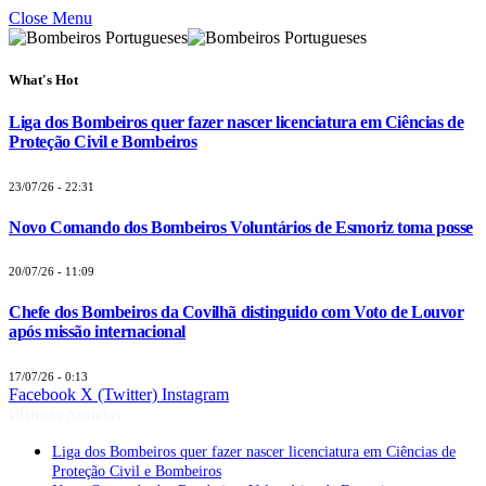
Close Menu
What's Hot
Liga dos Bombeiros quer fazer nascer licenciatura em Ciências de
Proteção Civil e Bombeiros
23/07/26 - 22:31
Novo Comando dos Bombeiros Voluntários de Esmoriz toma posse
20/07/26 - 11:09
Chefe dos Bombeiros da Covilhã distinguido com Voto de Louvor
após missão internacional
17/07/26 - 0:13
Facebook
X (Twitter)
Instagram
Últimas Notícias
Liga dos Bombeiros quer fazer nascer licenciatura em Ciências de
Proteção Civil e Bombeiros