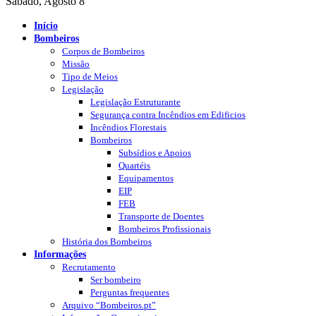
Sábado, Agosto 8
Início
Bombeiros
Corpos de Bombeiros
Missão
Tipo de Meios
Legislação
Legislação Estruturante
Segurança contra Incêndios em Edificios
Incêndios Florestais
Bombeiros
Subsídios e Apoios
Quartéis
Equipamentos
EIP
FEB
Transporte de Doentes
Bombeiros Profissionais
História dos Bombeiros
Informações
Recrutamento
Ser bombeiro
Perguntas frequentes
Arquivo “Bombeiros.pt”