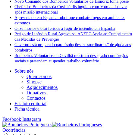
Novo Comando dos Bombeiros Voluntários de Esmoriz toma posse
Chefe dos Bombeiros da Covilhã distinguido com Voto de Louvor
após missão internacional
Apresentado em Espanha robot que combate fogos em ambientes
extremos
Onze mortos e oito feridos a fugir de incêndio em Espanha
Perigo de Incêndio Rural Agrava-se: ANEPC Apela ao Cumprimento
das Medidas de Prevenção
Governo está preparado para “soluções extraordinárias” de ajuda aos
bombeiros
Bombeiros Voluntários da Covilhã mostram desagrado com órgãos
sociais e pretendem suspender trabalho voluntário
Sobre nós
Quem somos
Sinopse
Agradecimentos
Donativos
Contactos
Estatuto editorial
Ficha técnica
Facebook
Instagram
Ocorrências