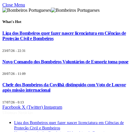
Close Menu
What's Hot
Liga dos Bombeiros quer fazer nascer licenciatura em Ciências de
Proteção Civil e Bombeiros
23/07/26 - 22:31
Novo Comando dos Bombeiros Voluntários de Esmoriz toma posse
20/07/26 - 11:09
Chefe dos Bombeiros da Covilhã distinguido com Voto de Louvor
após missão internacional
17/07/26 - 0:13
Facebook
X (Twitter)
Instagram
Últimas Notícias
Liga dos Bombeiros quer fazer nascer licenciatura em Ciências de
Proteção Civil e Bombeiros