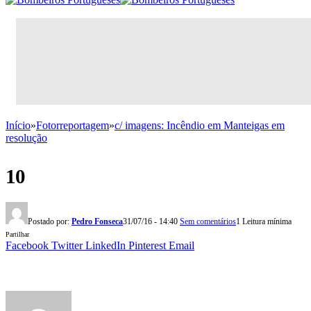
Início
»
Fotorreportagem
»
c/ imagens: Incêndio em Manteigas em
resolução
10
Postado por:
Pedro Fonseca
31/07/16 - 14:40
Sem comentários
1 Leitura mínima
Partilhar
Facebook
Twitter
LinkedIn
Pinterest
Email