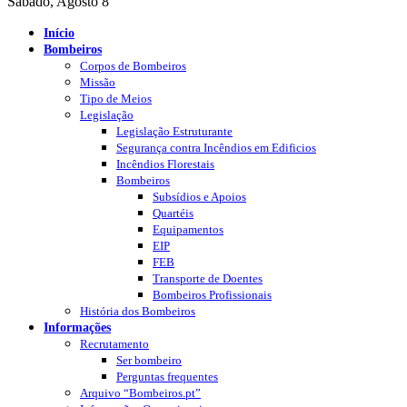
Sábado, Agosto 8
Início
Bombeiros
Corpos de Bombeiros
Missão
Tipo de Meios
Legislação
Legislação Estruturante
Segurança contra Incêndios em Edificios
Incêndios Florestais
Bombeiros
Subsídios e Apoios
Quartéis
Equipamentos
EIP
FEB
Transporte de Doentes
Bombeiros Profissionais
História dos Bombeiros
Informações
Recrutamento
Ser bombeiro
Perguntas frequentes
Arquivo “Bombeiros.pt”