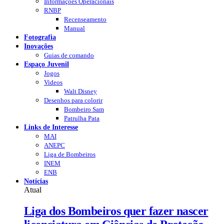
Informações Operacionais
RNBP
Recenseamento
Manual
Fotografia
Inovações
Guias de comando
Espaço Juvenil
Jogos
Videos
Walt Disney
Desenhos para colorir
Bombeiro Sam
Patrulha Pata
Links de Interesse
MAI
ANEPC
Liga de Bombeiros
INEM
ENB
Notícias
Atual
Liga dos Bombeiros quer fazer nascer