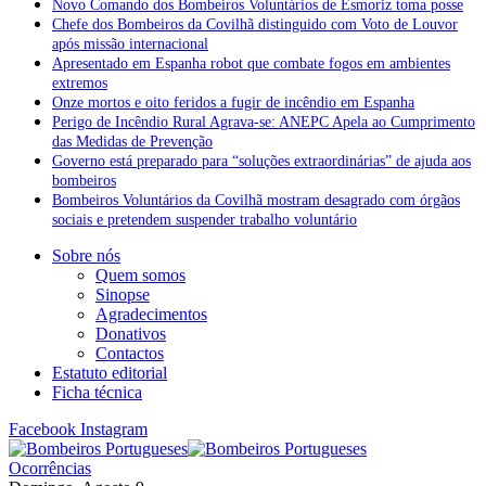
Novo Comando dos Bombeiros Voluntários de Esmoriz toma posse
Chefe dos Bombeiros da Covilhã distinguido com Voto de Louvor
após missão internacional
Apresentado em Espanha robot que combate fogos em ambientes
extremos
Onze mortos e oito feridos a fugir de incêndio em Espanha
Perigo de Incêndio Rural Agrava-se: ANEPC Apela ao Cumprimento
das Medidas de Prevenção
Governo está preparado para “soluções extraordinárias” de ajuda aos
bombeiros
Bombeiros Voluntários da Covilhã mostram desagrado com órgãos
sociais e pretendem suspender trabalho voluntário
Sobre nós
Quem somos
Sinopse
Agradecimentos
Donativos
Contactos
Estatuto editorial
Ficha técnica
Facebook
Instagram
Ocorrências