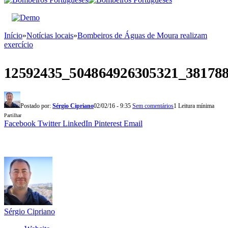
Início
»
Notícias locais
»
Bombeiros de Águas de Moura realizam
exercício
12592435_504864926305321_38178
Postado por:
Sérgio Cipriano
02/02/16 - 9:35
Sem comentários
1 Leitura mínima
Partilhar
Facebook
Twitter
LinkedIn
Pinterest
Email
Sérgio Cipriano