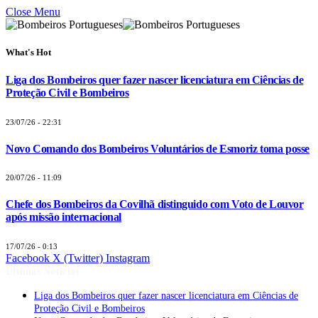
Close Menu
What's Hot
Liga dos Bombeiros quer fazer nascer licenciatura em Ciências de
Proteção Civil e Bombeiros
23/07/26 - 22:31
Novo Comando dos Bombeiros Voluntários de Esmoriz toma posse
20/07/26 - 11:09
Chefe dos Bombeiros da Covilhã distinguido com Voto de Louvor
após missão internacional
17/07/26 - 0:13
Facebook
X (Twitter)
Instagram
Últimas Notícias
Liga dos Bombeiros quer fazer nascer licenciatura em Ciências de
Proteção Civil e Bombeiros