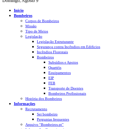
Domingo, Agosto 9
Início
Bombeiros
Corpos de Bombeiros
Missão
Tipo de Meios
Legislação
Legislação Estruturante
Segurança contra Incêndios em Edificios
Incêndios Florestais
Bombeiros
Subsídios e Apoios
Quartéis
Equipamentos
EIP
FEB
Transporte de Doentes
Bombeiros Profissionais
História dos Bombeiros
Informações
Recrutamento
Ser bombeiro
Perguntas frequentes
Arquivo “Bombeiros.pt”