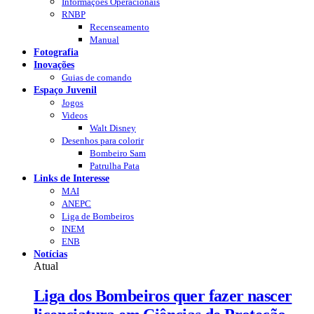
Informações Operacionais
RNBP
Recenseamento
Manual
Fotografia
Inovações
Guias de comando
Espaço Juvenil
Jogos
Videos
Walt Disney
Desenhos para colorir
Bombeiro Sam
Patrulha Pata
Links de Interesse
MAI
ANEPC
Liga de Bombeiros
INEM
ENB
Notícias
Atual
Liga dos Bombeiros quer fazer nascer