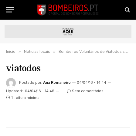
Início
»
Notícias locais
»
Bombeiros Voluntários de Viatodos são “caso de sucesso a nível nacional”
viatodos
Postado por:
Ana Romaneiro
04/04/16 - 14:44
Updated:
04/04/16 - 14:48
Sem comentários
1 Leitura mínima