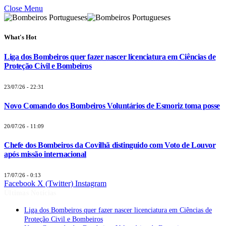
Close Menu
What's Hot
Liga dos Bombeiros quer fazer nascer licenciatura em Ciências de
Proteção Civil e Bombeiros
23/07/26 - 22:31
Novo Comando dos Bombeiros Voluntários de Esmoriz toma posse
20/07/26 - 11:09
Chefe dos Bombeiros da Covilhã distinguido com Voto de Louvor
após missão internacional
17/07/26 - 0:13
Facebook
X (Twitter)
Instagram
Últimas Notícias
Liga dos Bombeiros quer fazer nascer licenciatura em Ciências de
Proteção Civil e Bombeiros