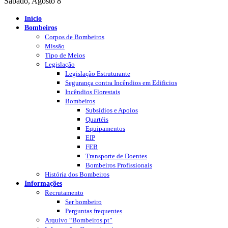
Sábado, Agosto 8
Início
Bombeiros
Corpos de Bombeiros
Missão
Tipo de Meios
Legislação
Legislação Estruturante
Segurança contra Incêndios em Edificios
Incêndios Florestais
Bombeiros
Subsídios e Apoios
Quartéis
Equipamentos
EIP
FEB
Transporte de Doentes
Bombeiros Profissionais
História dos Bombeiros
Informações
Recrutamento
Ser bombeiro
Perguntas frequentes
Arquivo “Bombeiros.pt”