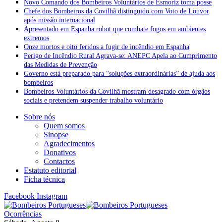
Novo Comando dos Bombeiros Voluntários de Esmoriz toma posse
Chefe dos Bombeiros da Covilhã distinguido com Voto de Louvor
após missão internacional
Apresentado em Espanha robot que combate fogos em ambientes
extremos
Onze mortos e oito feridos a fugir de incêndio em Espanha
Perigo de Incêndio Rural Agrava-se: ANEPC Apela ao Cumprimento
das Medidas de Prevenção
Governo está preparado para “soluções extraordinárias” de ajuda aos
bombeiros
Bombeiros Voluntários da Covilhã mostram desagrado com órgãos
sociais e pretendem suspender trabalho voluntário
Sobre nós
Quem somos
Sinopse
Agradecimentos
Donativos
Contactos
Estatuto editorial
Ficha técnica
Facebook
Instagram
Ocorrências