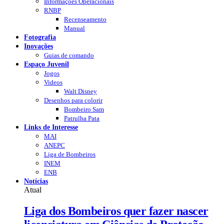
Informações Operacionais
RNBP
Recenseamento
Manual
Fotografia
Inovações
Guias de comando
Espaço Juvenil
Jogos
Videos
Walt Disney
Desenhos para colorir
Bombeiro Sam
Patrulha Pata
Links de Interesse
MAI
ANEPC
Liga de Bombeiros
INEM
ENB
Notícias
Atual
Liga dos Bombeiros quer fazer nascer