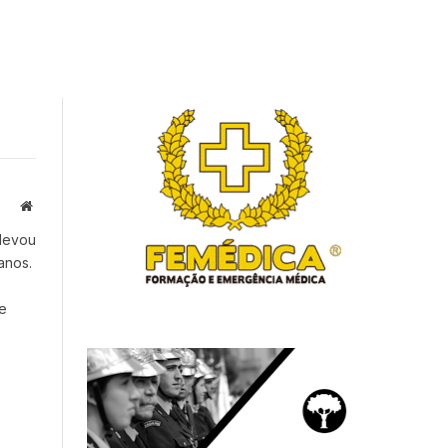
Website
 levou
anos.
e