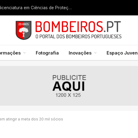
Liga dos Bombeiros quer fazer nascer licenciatura em Ciências de Proteção Civil e Bombeiros
formações
Fotografia
Inovações
Espaço Juveni
m atingir a meta dos 20 mil sócios