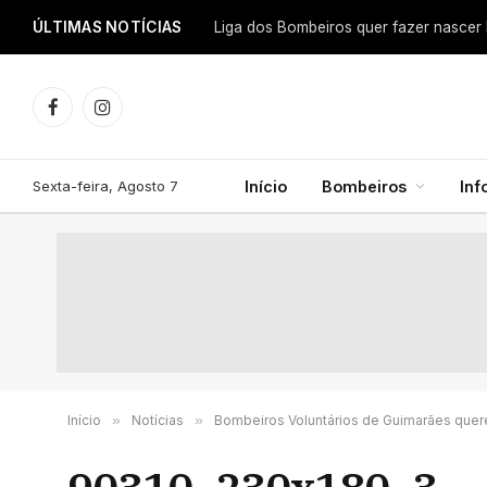
ÚLTIMAS NOTÍCIAS
Facebook
Instagram
Sexta-feira, Agosto 7
Início
Bombeiros
In
Início
»
Notícias
»
Bombeiros Voluntários de Guimarães quere