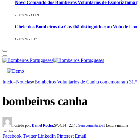
Novo Comando dos Bombeiros Voluntários de Esmoriz toma p
20/07/26 - 11:09
Chefe dos Bombeiros da Covilhã distinguido com Voto de Louv
17/07/26 - 0:13
Início
»
Notícias
»
Bombeiros Voluntários de Canha comemoraram 31.º 
bombeiros canha
Postado por:
Daniel Rocha
29/04/14 - 22:45
Sem comentários
1 Leitura mínima
Partilhar
Facebook
Twitter
LinkedIn
Pinterest
Email