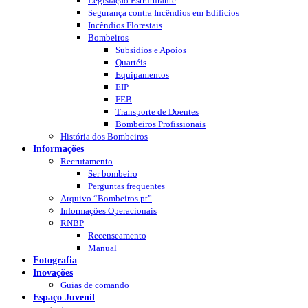
Legislação Estruturante
Segurança contra Incêndios em Edificios
Incêndios Florestais
Bombeiros
Subsídios e Apoios
Quartéis
Equipamentos
EIP
FEB
Transporte de Doentes
Bombeiros Profissionais
História dos Bombeiros
Informações
Recrutamento
Ser bombeiro
Perguntas frequentes
Arquivo “Bombeiros.pt”
Informações Operacionais
RNBP
Recenseamento
Manual
Fotografia
Inovações
Guias de comando
Espaço Juvenil