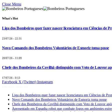
Close Menu
What's Hot
Liga dos Bombeiros quer fazer nascer licenciatura em Ciências de Pr
23/07/26 - 22:31
Novo Comando dos Bombeiros Voluntários de Esmoriz toma posse
20/07/26 - 11:09
Chefe dos Bombeiros da Covilhã distinguido com Voto de Louvor apó
17/07/26 - 0:13
Facebook
X (Twitter)
Instagram
Últimas Notícias
Liga dos Bombeiros quer fazer nascer licenciatura em Ciências de Pro
Novo Comando dos Bombeiros Voluntários de Esmoriz toma posse
Chefe dos Bombeiros da Covilhã distinguido com Voto de Louvor após
Apresentado em Espanha robot que combate fogos em ambientes extr