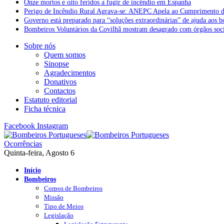
Onze mortos e oito feridos a fugir de incêndio em Espanha
Perigo de Incêndio Rural Agrava-se: ANEPC Apela ao Cumprimento d
Governo está preparado para “soluções extraordinárias” de ajuda aos 
Bombeiros Voluntários da Covilhã mostram desagrado com órgãos socia
Sobre nós
Quem somos
Sinopse
Agradecimentos
Donativos
Contactos
Estatuto editorial
Ficha técnica
Facebook
Instagram
Ocorrências
Quinta-feira, Agosto 6
Início
Bombeiros
Corpos de Bombeiros
Missão
Tipo de Meios
Legislação