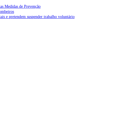
as Medidas de Prevenção
bombeiros
is e pretendem suspender trabalho voluntário