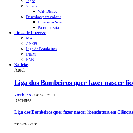
Jogos
Videos
Walt Disney
Desenhos para colorir
Bombeiro Sam
Patrulha Pata
Links de Interesse
MAI
ANEPC
Liga de Bombeiros
INEM
ENB
Notícias
Atual
Liga dos Bombeiros quer fazer nascer li
NOTÍCIAS
23/07/26 - 22:31
Recentes
Liga dos Bombeiros quer fazer nascer licenciatura em Ciências
23/07/26 - 22:31