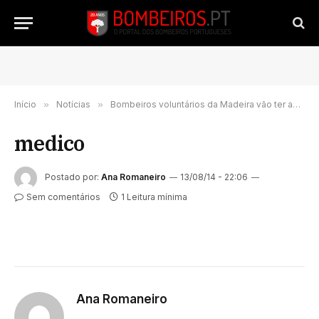
Início
»
Notícias
»
Bombeiros voluntários da Madeira vão ter apoio médico
medico
Postado por:
Ana Romaneiro
13/08/14 - 22:06
Sem comentários
1 Leitura mínima
Ana Romaneiro