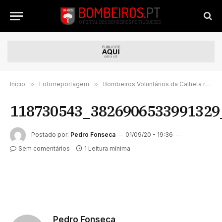
Início
»
Fotorreportagem
»
Bombeiros Voluntários da Calheta realizou treino operacional SGA | FOTORREPORTAGEM
118730543_3826906533991329
Postado por:
Pedro Fonseca
01/09/20 - 19:36
Sem comentários
1 Leitura mínima
Pedro Fonseca