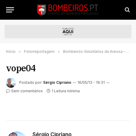
Início
»
Fotorreportagem
»
Bombeiros Voluntários da Areosa – Rio Tinto
vope04
Postado por:
Sérgio Cipriano
16/05/13 - 19:31
Sem comentários
1 Leitura mínima
Sérgio Cipriano