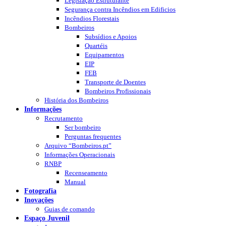
Legislação Estruturante
Segurança contra Incêndios em Edificios
Incêndios Florestais
Bombeiros
Subsídios e Apoios
Quartéis
Equipamentos
EIP
FEB
Transporte de Doentes
Bombeiros Profissionais
História dos Bombeiros
Informações
Recrutamento
Ser bombeiro
Perguntas frequentes
Arquivo “Bombeiros.pt”
Informações Operacionais
RNBP
Recenseamento
Manual
Fotografia
Inovações
Guias de comando
Espaço Juvenil