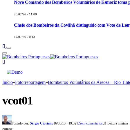
Novo Comando dos Bombeiros Voluntários de Esmoriz toma p
20/07/26 - 11:09
Chefe dos Bombeiros da Covilhã distinguido com Voto de Louv
17/07/26 - 0:13
Início
»
Fotorreportagem
»
Bombeiros Voluntários da Areosa – Rio Tint
vcot01
Postado por:
Sérgio Cipriano
16/05/13 - 19:32
Sem comentários
1 Leitura mínima
Partilhar