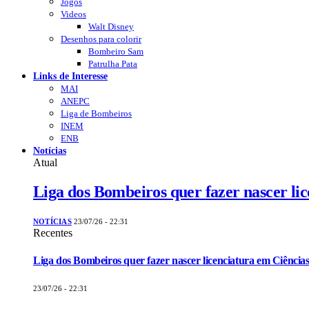
Jogos
Videos
Walt Disney
Desenhos para colorir
Bombeiro Sam
Patrulha Pata
Links de Interesse
MAI
ANEPC
Liga de Bombeiros
INEM
ENB
Notícias
Atual
Liga dos Bombeiros quer fazer nascer li
NOTÍCIAS
23/07/26 - 22:31
Recentes
Liga dos Bombeiros quer fazer nascer licenciatura em Ciências
23/07/26 - 22:31