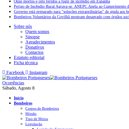
Onze mortos e oito feridos a fugir de incêndio em Espanha
Perigo de Incêndio Rural Agrava-se: ANEPC Apela ao Cumprimento d
Governo está preparado para “soluções extraordinárias” de ajuda aos 
Bombeiros Voluntários da Covilhã mostram desagrado com órgãos socia
Sobre nós
Quem somos
Sinopse
Agradecimentos
Donativos
Contactos
Estatuto editorial
Ficha técnica
Facebook
Instagram
Ocorrências
Sábado, Agosto 8
Início
Bombeiros
Corpos de Bombeiros
Missão
Tipo de Meios
Legislação