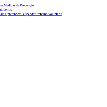
as Medidas de Prevenção
bombeiros
is e pretendem suspender trabalho voluntário