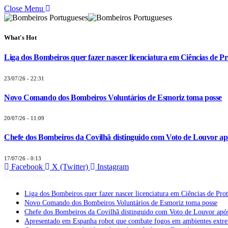
Close Menu
What's Hot
Liga dos Bombeiros quer fazer nascer licenciatura em Ciências de Pr
23/07/26 - 22:31
Novo Comando dos Bombeiros Voluntários de Esmoriz toma posse
20/07/26 - 11:09
Chefe dos Bombeiros da Covilhã distinguido com Voto de Louvor apó
17/07/26 - 0:13
Facebook
X (Twitter)
Instagram
Últimas Notícias
Liga dos Bombeiros quer fazer nascer licenciatura em Ciências de Pro
Novo Comando dos Bombeiros Voluntários de Esmoriz toma posse
Chefe dos Bombeiros da Covilhã distinguido com Voto de Louvor após
Apresentado em Espanha robot que combate fogos em ambientes extr