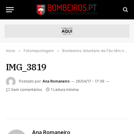
Início
»
Fotorreportagem
»
Bombeiros Voluntário de Fão têm novo Comandante (Fotoreportagem)
IMG_3819
Postado por:
Ana Romaneiro
26/04/17 - 17:39
Sem comentários
1 Leitura mínima
Ana Romaneiro