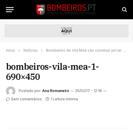
Início
»
Notícias
»
Bombeiros de Vila Meã vão construir um lar de terceira idade
bombeiros-vila-mea-1-
690×450
Postado por:
Ana Romaneiro
25/02/17 - 12:18
Sem comentários
1 Leitura mínima