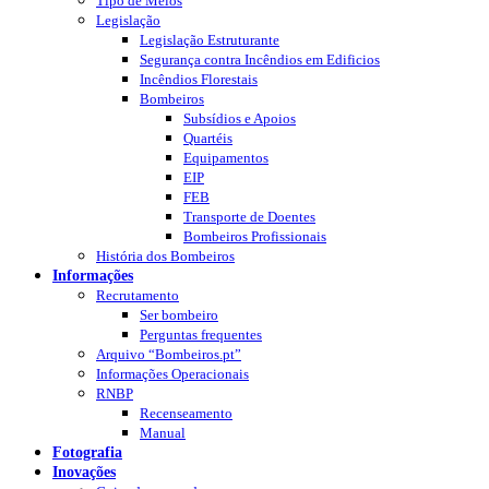
Tipo de Meios
Legislação
Legislação Estruturante
Segurança contra Incêndios em Edificios
Incêndios Florestais
Bombeiros
Subsídios e Apoios
Quartéis
Equipamentos
EIP
FEB
Transporte de Doentes
Bombeiros Profissionais
História dos Bombeiros
Informações
Recrutamento
Ser bombeiro
Perguntas frequentes
Arquivo “Bombeiros.pt”
Informações Operacionais
RNBP
Recenseamento
Manual
Fotografia
Inovações