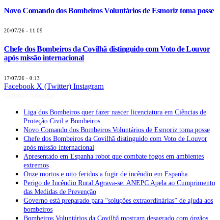
Novo Comando dos Bombeiros Voluntários de Esmoriz toma posse
20/07/26 - 11:09
Chefe dos Bombeiros da Covilhã distinguido com Voto de Louvor
após missão internacional
17/07/26 - 0:13
Facebook
X (Twitter)
Instagram
Últimas Notícias
Liga dos Bombeiros quer fazer nascer licenciatura em Ciências de
Proteção Civil e Bombeiros
Novo Comando dos Bombeiros Voluntários de Esmoriz toma posse
Chefe dos Bombeiros da Covilhã distinguido com Voto de Louvor
após missão internacional
Apresentado em Espanha robot que combate fogos em ambientes
extremos
Onze mortos e oito feridos a fugir de incêndio em Espanha
Perigo de Incêndio Rural Agrava-se: ANEPC Apela ao Cumprimento
das Medidas de Prevenção
Governo está preparado para “soluções extraordinárias” de ajuda aos
bombeiros
Bombeiros Voluntários da Covilhã mostram desagrado com órgãos