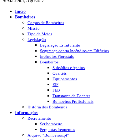
Sexta-feira, Agosto 7
Início
Bombeiros
Corpos de Bombeiros
Missão
Tipo de Meios
Legislação
Legislação Estruturante
Segurança contra Incêndios em Edificios
Incêndios Florestais
Bombeiros
Subsídios e Apoios
Quartéis
Equipamentos
EIP
FEB
Transporte de Doentes
Bombeiros Profissionais
História dos Bombeiros
Informações
Recrutamento
Ser bombeiro
Perguntas frequentes
Arquivo “Bombeiros.pt”