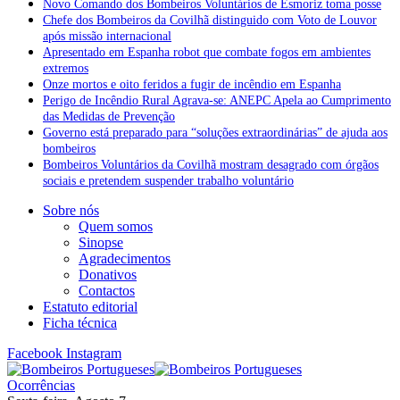
Novo Comando dos Bombeiros Voluntários de Esmoriz toma posse
Chefe dos Bombeiros da Covilhã distinguido com Voto de Louvor
após missão internacional
Apresentado em Espanha robot que combate fogos em ambientes
extremos
Onze mortos e oito feridos a fugir de incêndio em Espanha
Perigo de Incêndio Rural Agrava-se: ANEPC Apela ao Cumprimento
das Medidas de Prevenção
Governo está preparado para “soluções extraordinárias” de ajuda aos
bombeiros
Bombeiros Voluntários da Covilhã mostram desagrado com órgãos
sociais e pretendem suspender trabalho voluntário
Sobre nós
Quem somos
Sinopse
Agradecimentos
Donativos
Contactos
Estatuto editorial
Ficha técnica
Facebook
Instagram
Ocorrências