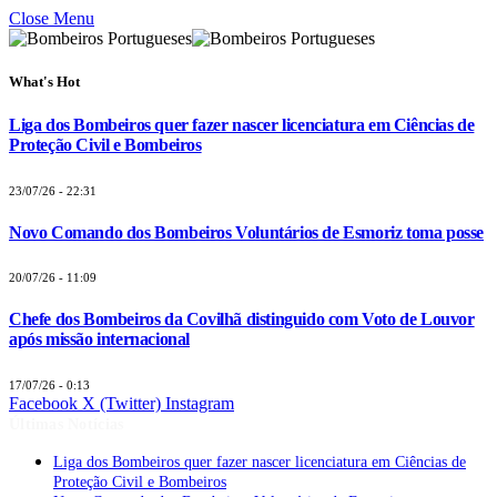
Close Menu
What's Hot
Liga dos Bombeiros quer fazer nascer licenciatura em Ciências de
Proteção Civil e Bombeiros
23/07/26 - 22:31
Novo Comando dos Bombeiros Voluntários de Esmoriz toma posse
20/07/26 - 11:09
Chefe dos Bombeiros da Covilhã distinguido com Voto de Louvor
após missão internacional
17/07/26 - 0:13
Facebook
X (Twitter)
Instagram
Últimas Notícias
Liga dos Bombeiros quer fazer nascer licenciatura em Ciências de
Proteção Civil e Bombeiros