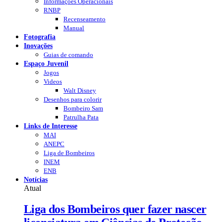
Informações Operacionais
RNBP
Recenseamento
Manual
Fotografia
Inovações
Guias de comando
Espaço Juvenil
Jogos
Videos
Walt Disney
Desenhos para colorir
Bombeiro Sam
Patrulha Pata
Links de Interesse
MAI
ANEPC
Liga de Bombeiros
INEM
ENB
Notícias
Atual
Liga dos Bombeiros quer fazer nascer