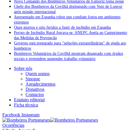
Novo Comando dos Bombeiros Voluntários de Esmoriz toma posse
Chefe dos Bombeiros da Covilhã distinguido com Voto de Louvor
após missão internacional
Apresentado em Espanha robot que combate fogos em ambientes
extremos
Onze mortos e oito feridos a fugir de incêndio em Espanha
Perigo de Incêndio Rural Agrava-se: ANEPC Apela ao Cumprimento
das Medidas de Prevenção
Governo está preparado para “soluções extraordinárias” de ajuda aos
bombeiros
Bombeiros Voluntários da Covilhã mostram desagrado com órgãos
sociais e pretendem suspender trabalho voluntário
Sobre nós
Quem somos
Sinopse
Agradecimentos
Donativos
Contactos
Estatuto editorial
Ficha técnica
Facebook
Instagram
Ocorrências